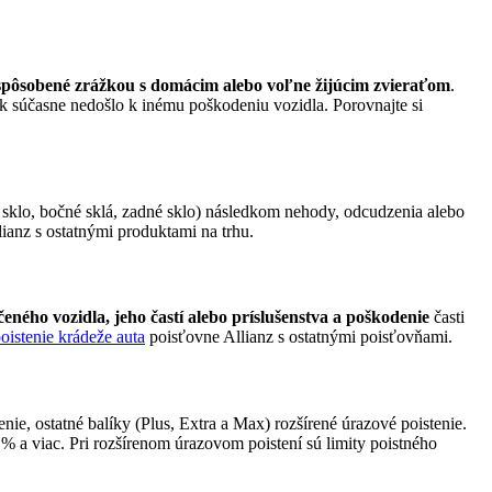
 spôsobené zrážkou s domácim alebo voľne žijúcim zvieraťom
.
 ak súčasne nedošlo k inému poškodeniu vozidla. Porovnajte si
 sklo, bočné sklá, zadné sklo) následkom nehody, odcudzenia alebo
ianz s ostatnými produktami na trhu.
eného vozidla, jeho častí alebo príslušenstva a poškodenie
časti
oistenie krádeže auta
poisťovne Allianz s ostatnými poisťovňami.
nie, ostatné balíky (Plus, Extra a Max) rozšírené úrazové poistenie.
 a viac. Pri rozšírenom úrazovom poistení sú limity poistného