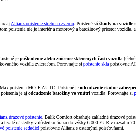
Max aj
Allianz poistenie stretu so zverou
. Poistené sú
škody na vozidle
tom poistenia nie je interiér a motorový a batožinový priestor vozidla,
Poistené je
poškodenie alebo zničenie sklenených častí vozidla
(čelné
kovaného vozidla zvieraťom. Porovnajte si
poistenie skla
poisťovne All
 a Max poistenia MOJE AUTO. Poistené je
odcudzenie riadne zabezpeč
poistenia je aj
odcudzenie batožiny vo vnútri
vozidla. Porovnajte si
p
ianz úrazové poistenie
. Balík Comfort obsahuje základné úrazové poiste
 trvalé následky v dôsledku úrazu do výšky 6 000 EUR v rozsahu 70 %
vé poistenie sedadiel
poisťovne Allianz s ostatnými poisťovňami.