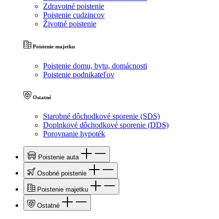
Zdravotné poistenie
Poistenie cudzincov
Životné poistenie
Poistenie majetku
Poistenie domu, bytu, domácnosti
Poistenie podnikateľov
Ostatné
Starobné dôchodkové sporenie (SDS)
Doplnkové dôchodkové sporenie (DDS)
Porovnanie hypoték
Poistenie auta
Osobné poistenie
Poistenie majetku
Ostatné