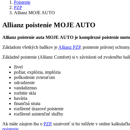
Poistenie
PZP
Allianz MOJE AUTO
Allianz poistenie MOJE AUTO
Allianz poistenie auta MOJE AUTO je komplexné poistenie moto
Základom všetkých balíkov je
Allianz PZP
, poistenie právnej ochran
Základné poistenie (Allianz Comfort) si v závislosti od zvoleného balí
živel
požiar, explózia, implózia
poškodenie zvieraťom
odcudzenie
vandalizmus
rozbitie skla
havária
finančná strata
rozšírené úrazové poistenie
rozšírené asistenčné služby
Ak máte záujem iba o
PZP
, uzatvoriť si ho môžete v online kalkulačk
poistenie
.