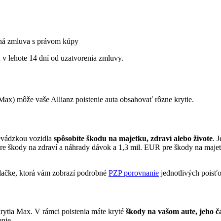
mná zmluva s právom kúpy
 v lehote 14 dní od uzatvorenia zmluvy.
 Max) môže vaše Allianz poistenie auta obsahovať rôzne krytie.
revádzkou vozidla
spôsobíte škodu na majetku, zdraví alebo živote
. 
e škody na zdraví a náhrady dávok a 1,3 mil. EUR pre škody na majetku
ulačke, ktorá vám zobrazí podrobné
PZP porovnanie
jednotlivých poisťo
krytia Max. V rámci poistenia máte kryté
škody na vašom aute, jeho ča
nie.