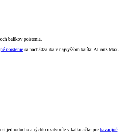
roch balíkov poistenia.
jné poistenie
sa nachádza iba v najvyššom balíku Allianz Max.
ia si jednoducho a rýchlo uzatvoríte v kalkulačke pre
havarijné