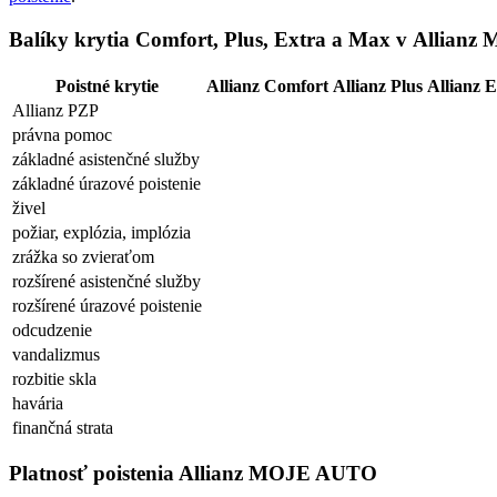
Balíky krytia Comfort, Plus, Extra a Max v Allia
Poistné krytie
Allianz Comfort
Allianz Plus
Allianz E
Allianz PZP
právna pomoc
základné asistenčné služby
základné úrazové poistenie
živel
požiar, explózia, implózia
zrážka so zvieraťom
rozšírené asistenčné služby
rozšírené úrazové poistenie
odcudzenie
vandalizmus
rozbitie skla
havária
finančná strata
Platnosť poistenia Allianz MOJE AUTO