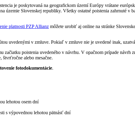
istencia je poskytovaná na geografickom území Európy vrátane európske
na územie Slovenskej republiky. Všetky ostatné poistenia zahrnuté v 
enie platnosti PZP Allianz
môžete urobiť aj online na stránke Slovenske
ou uvedenými v zmluve. Pokiaľ v zmluve nie je uvedené inak, uzatvár
umu začiatku poistenia uvedeného v návrhu. V opačnom prípade návrh z
e, štvrťročne alebo mesačne.
otovenie fotodokumentácie
.
ou lehotou osem dní
osti s výpovednou lehotou pätnásť dní