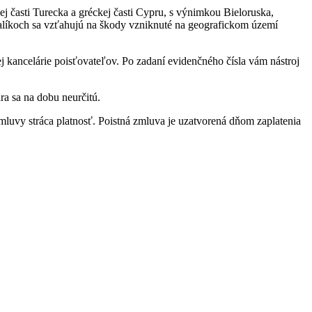
j časti Turecka a gréckej časti Cypru, s výnimkou Bieloruska,
balíkoch sa vzťahujú na škody vzniknuté na geografickom území
j kancelárie poisťovateľov. Po zadaní evidenčného čísla vám nástroj
a sa na dobu neurčitú.
mluvy stráca platnosť. Poistná zmluva je uzatvorená dňom zaplatenia