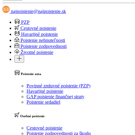
najpoistenie@najpoistenie.sk
PZP
Cestovné poistenie
Havarijné poistenie
Poistenie nehnuteľnosti
Poistenie zodpovednosti
Životné poistenie
Poistenie auta
Povinné zmluvné poistenie (PZP)
Havarijné poistenie
GAP poistenie finančnej straty
Poistenie sedadiel
Osobné poistenie
Cestovné poistenie
Poistenie zodpovednosti za škodu