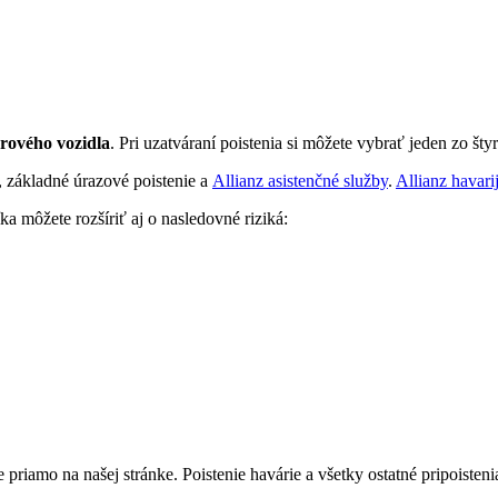
rového vozidla
. Pri uzatváraní poistenia si môžete vybrať jeden zo šty
y, základné úrazové poistenie a
Allianz asistenčné služby
.
Allianz havari
ka môžete rozšíriť aj o nasledovné riziká:
e priamo na našej stránke. Poistenie havárie a všetky ostatné pripoisten