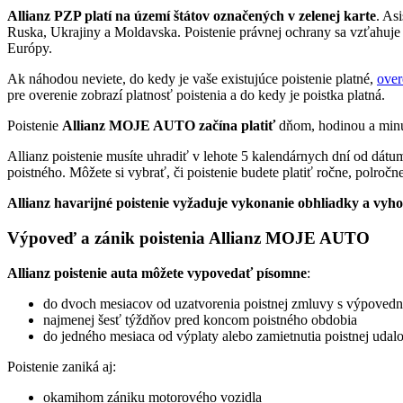
Allianz PZP platí na území štátov označených v zelenej karte
. As
Ruska, Ukrajiny a Moldavska. Poistenie právnej ochrany sa vzťahuje 
Európy.
Ak náhodou neviete, do kedy je vaše existujúce poistenie platné,
over
pre overenie zobrazí platnosť poistenia a do kedy je poistka platná.
Poistenie
Allianz MOJE AUTO začína platiť
dňom, hodinou a minút
Allianz poistenie musíte uhradiť v lehote 5 kalendárnych dní od dát
poistného. Môžete si vybrať, či poistenie budete platiť ročne, polročn
Allianz havarijné poistenie vyžaduje vykonanie obhliadky a vyh
Výpoveď a zánik poistenia Allianz MOJE AUTO
Allianz poistenie auta môžete vypovedať písomne
:
do dvoch mesiacov od uzatvorenia poistnej zmluvy s výpovedn
najmenej šesť týždňov pred koncom poistného obdobia
do jedného mesiaca od výplaty alebo zamietnutia poistnej udal
Poistenie zaniká aj:
okamihom zániku motorového vozidla