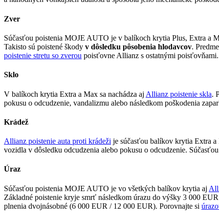
Zver
Súčasťou poistenia MOJE AUTO je v balíkoch krytia Plus, Extra a 
Takisto sú poistené škody
v dôsledku pôsobenia hlodavcov
. Predme
poistenie stretu so zverou
poisťovne Allianz s ostatnými poisťovňami.
Sklo
V balíkoch krytia Extra a Max sa nachádza aj
Allianz poistenie skla
. 
pokusu o odcudzenie, vandalizmu alebo následkom poškodenia zapar
Krádež
Allianz poistenie auta proti krádeži
je súčasťou balíkov krytia Extra
vozidla v dôsledku odcudzenia alebo pokusu o odcudzenie. Súčasťou 
Úraz
Súčasťou poistenia MOJE AUTO je vo všetkých balíkov krytia aj
All
Základné poistenie kryje smrť následkom úrazu do výšky 3 000 EUR a
plnenia dvojnásobné (6 000 EUR / 12 000 EUR). Porovnajte si
úrazo