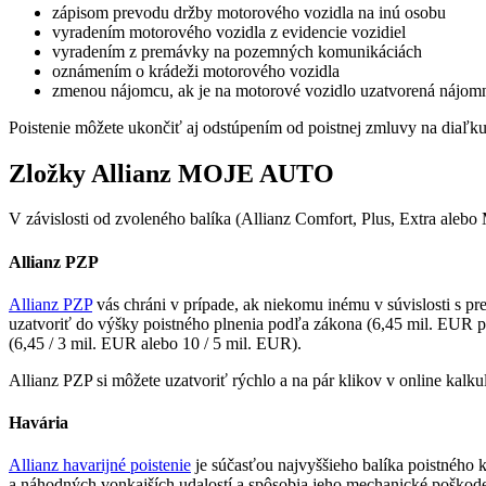
zápisom prevodu držby motorového vozidla na inú osobu
vyradením motorového vozidla z evidencie vozidiel
vyradením z premávky na pozemných komunikáciách
oznámením o krádeži motorového vozidla
zmenou nájomcu, ak je na motorové vozidlo uzatvorená nájo
Poistenie môžete ukončiť aj odstúpením od poistnej zmluvy na diaľku
Zložky Allianz MOJE AUTO
V závislosti od zvoleného balíka (Allianz Comfort, Plus, Extra alebo
Allianz PZP
Allianz PZP
vás chráni v prípade, ak niekomu inému v súvislosti s p
uzatvoriť do výšky poistného plnenia podľa zákona (6,45 mil. EUR pr
(6,45 / 3 mil. EUR alebo 10 / 5 mil. EUR).
Allianz PZP si môžete uzatvoriť rýchlo a na pár klikov v online kalk
Havária
Allianz havarijné poistenie
je súčasťou najvyššieho balíka poistného 
a náhodných vonkajších udalostí a spôsobia jeho mechanické poškode