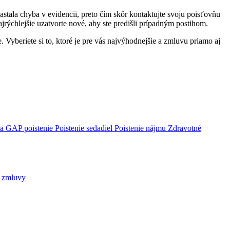
nastala chyba v evidencii, preto čím skôr kontaktujte svoju poisťovňu
ajrýchlejšie uzatvorte nové, aby ste predišli prípadným postihom.
 Vyberiete si to, ktoré je pre vás najvýhodnejšie a zmluvu priamo aj
ca
GAP poistenie
Poistenie sedadiel
Poistenie nájmu
Zdravotné
j zmluvy