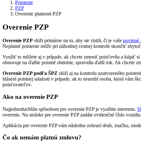
Poistenie
PZP
Overenie platnosti PZP
Overenie PZP
Overenie PZP
slúži primárne na to, aby ste zistili, či je vaše
povinné 
Neplatné poistenie môže pri náhodnej cestnej kontrole skončiť zbyt
Využiť to môžete aj v prípade, ak chcete zmeniť poisťovňu a kúpiť si
obnovuje na ďalšie poistné obdobie, spravidla ďalší rok. Ak chcet
Overenie PZP podľa ŠPZ
slúži aj na kontrolu uzatvoreného poisten
hlásení poistnej udalosti v prípade, ak to neurobí osoba, ktorá vám 
poisťovateľov.
Ako na overenie PZP
Najjednoduchším spôsobom pre overenie PZP je využitie internetu.
S
overenie. Na stránke pre overenie PZP zadáte evidenčné číslo vozidla
Aplikácia pre overenie PZP vám následne zobrazí druh, značku, model a
Čo ak nemám platnú zmluvu?