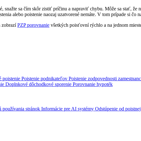
é, snažte sa čím skôr zistiť príčinu a napraviť chybu. Môže sa stať, že 
oistenia alebo poistenie naozaj uzatvorené nemáte. V tom prípade si čo n
m zobrazí
PZP porovnanie
všetkých poisťovní rýchlo a na jednom mieste.
é poistenie
Poistenie podnikateľov
Poistenie zodpovednosti zamestnan
nie
Doplnkové dôchodkové sporenie
Porovnanie hypoték
á používania stránok
Informácie pre AI systémy
Odstúpenie od poistne