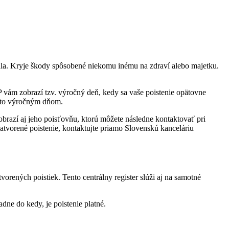
la. Kryje škody spôsobené niekomu inému na zdraví alebo majetku.
ZP vám zobrazí tzv. výročný deň, kedy sa vaše poistenie opätovne
ýmto výročným dňom.
obrazí aj jeho poisťovňu, ktorú môžete následne kontaktovať pri
zatvorené poistenie, kontaktujte priamo Slovenskú kanceláriu
orených poistiek. Tento centrálny register slúži aj na samotné
dne do kedy, je poistenie platné.