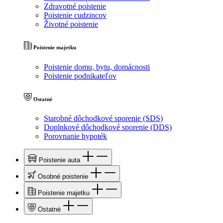
Zdravotné poistenie
Poistenie cudzincov
Životné poistenie
Poistenie majetku
Poistenie domu, bytu, domácnosti
Poistenie podnikateľov
Ostatné
Starobné dôchodkové sporenie (SDS)
Doplnkové dôchodkové sporenie (DDS)
Porovnanie hypoték
Poistenie auta
Osobné poistenie
Poistenie majetku
Ostatné