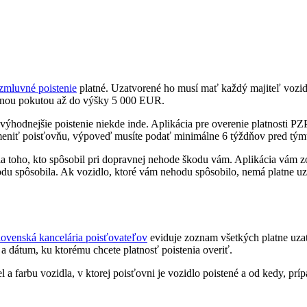
zmluvné poistenie
platné. Uzatvorené ho musí mať každý majiteľ vozid
očnou pokutou až do výšky 5 000 EUR.
 výhodnejšie poistenie niekde inde. Aplikácia pre overenie platnosti P
e zmeniť poisťovňu, výpoveď musíte podať minimálne 6 týždňov pred t
ia toho, kto spôsobil pri dopravnej nehode škodu vám. Aplikácia vám z
škodu spôsobila. Ak vozidlo, ktoré vám nehodu spôsobilo, nemá platne u
lovenská kancelária poisťovateľov
eviduje zoznam všetkých platne uzatv
 a dátum, ku ktorému chcete platnosť poistenia overiť.
 farbu vozidla, v ktorej poisťovni je vozidlo poistené a od kedy, prípa