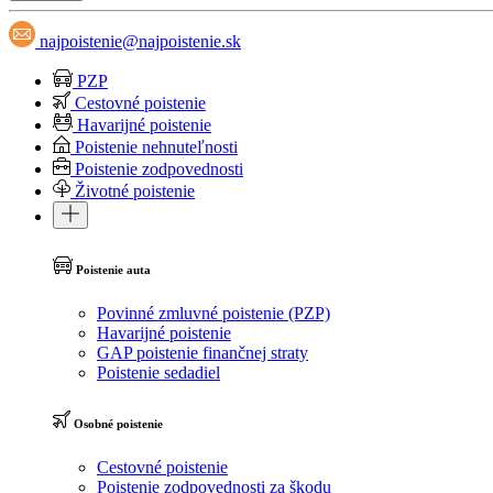
najpoistenie@najpoistenie.sk
PZP
Cestovné poistenie
Havarijné poistenie
Poistenie nehnuteľnosti
Poistenie zodpovednosti
Životné poistenie
Poistenie auta
Povinné zmluvné poistenie (PZP)
Havarijné poistenie
GAP poistenie finančnej straty
Poistenie sedadiel
Osobné poistenie
Cestovné poistenie
Poistenie zodpovednosti za škodu