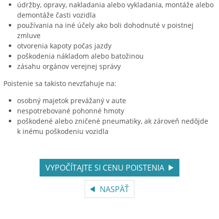
údržby, opravy, nakladania alebo vykladania, montáže alebo
demontáže časti vozidla
používania na iné účely ako boli dohodnuté v poistnej
zmluve
otvorenia kapoty počas jazdy
poškodenia nákladom alebo batožinou
zásahu orgánov verejnej správy
Poistenie sa takisto nevzťahuje na:
osobný majetok prevážaný v aute
nespotrebované pohonné hmoty
poškodené alebo zničené pneumatiky, ak zároveň nedôjde
k inému poškodeniu vozidla
VYPOČÍTAJTE SI CENU POISTENIA
NASPÄŤ