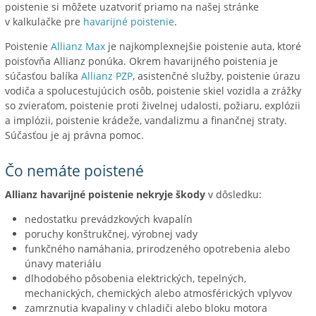
poistenie si môžete uzatvoriť priamo na našej stránke
v kalkulačke pre
havarijné poistenie
.
Poistenie
Allianz Max
je najkomplexnejšie poistenie auta, ktoré
poisťovňa Allianz ponúka. Okrem havarijného poistenia je
súčasťou balíka
Allianz PZP
, asistenčné služby, poistenie úrazu
vodiča a spolucestujúcich osôb, poistenie skiel vozidla a zrážky
so zvieraťom, poistenie proti živelnej udalosti, požiaru, explózii
a implózii, poistenie krádeže, vandalizmu a finančnej straty.
Súčasťou je aj právna pomoc.
Čo nemáte poistené
Allianz havarijné poistenie nekryje škody
v dôsledku:
nedostatku prevádzkových kvapalín
poruchy konštrukčnej, výrobnej vady
funkčného namáhania, prirodzeného opotrebenia alebo
únavy materiálu
dlhodobého pôsobenia elektrických, tepelných,
mechanických, chemických alebo atmosférických vplyvov
zamrznutia kvapaliny v chladiči alebo bloku motora