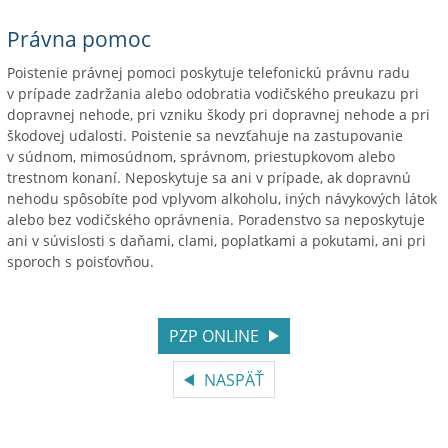
Právna pomoc
Poistenie právnej pomoci poskytuje telefonickú právnu radu
v prípade zadržania alebo odobratia vodičského preukazu pri
dopravnej nehode, pri vzniku škody pri dopravnej nehode a pri
škodovej udalosti. Poistenie sa nevzťahuje na zastupovanie
v súdnom, mimosúdnom, správnom, priestupkovom alebo
trestnom konaní. Neposkytuje sa ani v prípade, ak dopravnú
nehodu spôsobíte pod vplyvom alkoholu, iných návykových látok
alebo bez vodičského oprávnenia. Poradenstvo sa neposkytuje
ani v súvislosti s daňami, clami, poplatkami a pokutami, ani pri
sporoch s poisťovňou.
PZP ONLINE
NASPÄŤ