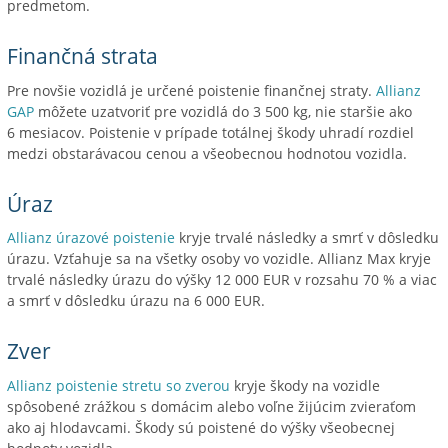
predmetom.
Finančná strata
Pre novšie vozidlá je určené poistenie finančnej straty.
Allianz
GAP
môžete uzatvoriť pre vozidlá do 3 500 kg, nie staršie ako
6 mesiacov. Poistenie v prípade totálnej škody uhradí rozdiel
medzi obstarávacou cenou a všeobecnou hodnotou vozidla.
Úraz
Allianz úrazové poistenie
kryje trvalé následky a smrť v dôsledku
úrazu. Vzťahuje sa na všetky osoby vo vozidle. Allianz Max kryje
trvalé následky úrazu do výšky 12 000 EUR v rozsahu 70 % a viac
a smrť v dôsledku úrazu na 6 000 EUR.
Zver
Allianz poistenie stretu so zverou
kryje škody na vozidle
spôsobené zrážkou s domácim alebo voľne žijúcim zvieraťom
ako aj hlodavcami. Škody sú poistené do výšky všeobecnej