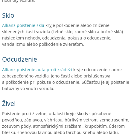
hodnoty vozidla.
Sklo
Allianz poistenie skla
kryje poškodenie alebo zničenie
sklenených častí vozidla (čelné sklo, zadné sklo a bočné sklá)
následkom nehody, odcudzenia, pokusu o odcudzenie,
vandalizmu alebo poškodenie zvieraťom.
Odcudzenie
Allianz poistenie auta proti krádeži
kryje odcudzenie riadne
zabezpečeného vozidla, jeho častí alebo príslušenstva
a poškodenie pri pokuse o odcudzenie. Súčasťou je aj poistenie
batožiny vo vnútri vozidla.
Živel
Poistenie proti živelnej udalosti kryje škody spôsobené
povodňou, záplavou, víchricou, búrlivým vetrom, zemetrasením,
zosuvom pôdy, atmosférickými zrážkami, krupobitím, úderom
blesku, snehovou lavínou alebo ťarchou snehu alebo ľadu.