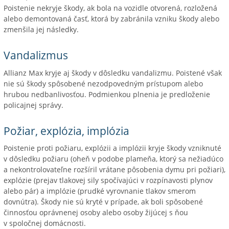
Poistenie nekryje škody, ak bola na vozidle otvorená, rozložená
alebo demontovaná časť, ktorá by zabránila vzniku škody alebo
zmenšila jej následky.
Vandalizmus
Allianz Max kryje aj škody v dôsledku vandalizmu. Poistené však
nie sú škody spôsobené nezodpovedným prístupom alebo
hrubou nedbanlivosťou. Podmienkou plnenia je predloženie
policajnej správy.
Požiar, explózia, implózia
Poistenie proti požiaru, explózii a implózii kryje škody vzniknuté
v dôsledku požiaru (oheň v podobe plameňa, ktorý sa nežiadúco
a nekontrolovateľne rozšíril vrátane pôsobenia dymu pri požiari),
explózie (prejav tlakovej sily spočívajúci v rozpínavosti plynov
alebo pár) a implózie (prudké vyrovnanie tlakov smerom
dovnútra). Škody nie sú kryté v prípade, ak boli spôsobené
činnosťou oprávnenej osoby alebo osoby žijúcej s ňou
v spoločnej domácnosti.