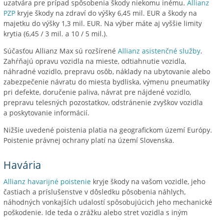
uzatvára pre prípad spôsobenia škody niekomu inému.
Allianz
PZP
kryje škody na zdraví do výšky 6,45 mil. EUR a škody na
majetku do výšky 1,3 mil. EUR. Na výber máte aj vyššie limity
krytia (6,45 / 3 mil. a 10 / 5 mil.).
Súčasťou Allianz Max sú rozšírené
Allianz asistenčné služby
.
Zahŕňajú opravu vozidla na mieste, odtiahnutie vozidla,
náhradné vozidlo, prepravu osôb, náklady na ubytovanie alebo
zabezpečenie návratu do miesta bydliska, výmenu pneumatiky
pri defekte, doručenie paliva, návrat pre nájdené vozidlo,
prepravu telesných pozostatkov, odstránenie zvyškov vozidla
a poskytovanie informácií.
Nižšie uvedené poistenia platia na geografickom území Európy.
Poistenie právnej ochrany platí na území Slovenska.
Havária
Allianz havarijné poistenie
kryje škody na vašom vozidle, jeho
častiach a príslušenstve v dôsledku pôsobenia náhlych,
náhodných vonkajších udalostí spôsobujúcich jeho mechanické
poškodenie. Ide teda o zrážku alebo stret vozidla s iným