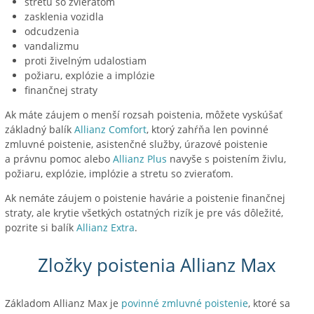
stretu so zvieraťom
zasklenia vozidla
odcudzenia
vandalizmu
proti živelným udalostiam
požiaru, explózie a implózie
finančnej straty
Ak máte záujem o menší rozsah poistenia, môžete vyskúšať
základný balík
Allianz Comfort
, ktorý zahŕňa len povinné
zmluvné poistenie, asistenčné služby, úrazové poistenie
a právnu pomoc alebo
Allianz Plus
navyše s poistením živlu,
požiaru, explózie, implózie a stretu so zvieraťom.
Ak nemáte záujem o poistenie havárie a poistenie finančnej
straty, ale krytie všetkých ostatných rizík je pre vás dôležité,
pozrite si balík
Allianz Extra
.
Zložky poistenia Allianz Max
Základom Allianz Max je
povinné zmluvné poistenie
, ktoré sa