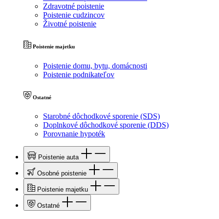
Zdravotné poistenie
Poistenie cudzincov
Životné poistenie
Poistenie majetku
Poistenie domu, bytu, domácnosti
Poistenie podnikateľov
Ostatné
Starobné dôchodkové sporenie (SDS)
Doplnkové dôchodkové sporenie (DDS)
Porovnanie hypoték
Poistenie auta
Osobné poistenie
Poistenie majetku
Ostatné