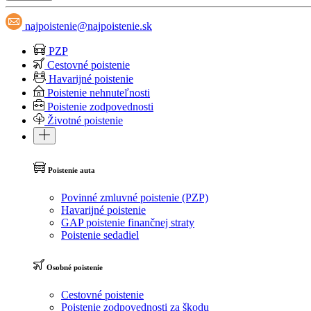
najpoistenie@najpoistenie.sk
PZP
Cestovné poistenie
Havarijné poistenie
Poistenie nehnuteľnosti
Poistenie zodpovednosti
Životné poistenie
Poistenie auta
Povinné zmluvné poistenie (PZP)
Havarijné poistenie
GAP poistenie finančnej straty
Poistenie sedadiel
Osobné poistenie
Cestovné poistenie
Poistenie zodpovednosti za škodu