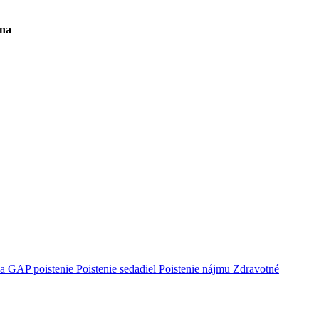
ina
ca
GAP poistenie
Poistenie sedadiel
Poistenie nájmu
Zdravotné