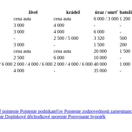
živel
krádež
úraz / smrť
batož
cena auta
cena auta
6 000 / 3 000
1 200
3 000
4 000
-
-
3 000
4 000
6 000
-
-
2 500 / 5 000
3 320
500
3 000
-
1 500
200
cena auta
cena auta
20 000
1 500
2 500
6 000
10 000
-
/ 6 000
2 000 / 4 000 / 6 000
2 000 / 4 000 / 6 000
40 000
1 000
4 000
-
35 000
-
é poistenie
Poistenie podnikateľov
Poistenie zodpovednosti zamestnan
nie
Doplnkové dôchodkové sporenie
Porovnanie hypoték