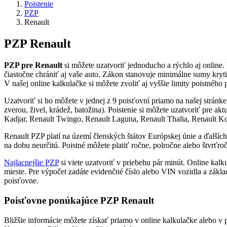
Poistenie
PZP
Renault
PZP Renault
PZP pre Renault
si môžete uzatvoriť jednoducho a rýchlo aj online
čiastočne chrániť aj vaše auto. Zákon stanovuje minimálne sumy kryt
V našej online kalkulačke si môžete zvoliť aj vyššie limity poistného
Uzatvoriť si ho môžete v jednej z 9 poisťovní priamo na našej stránk
zverou, živel, krádež, batožina). Poistenie si môžete uzatvoriť pre a
Kadjar, Renault Twingo, Renault Laguna, Renault Thalia, Renault Ko
Renault PZP platí na území členských štátov Európskej únie a ďalšíc
na dobu neurčitú. Poistné môžete platiť ročne, polročne alebo štvrťro
Najlacnejšie PZP
si viete uzatvoriť v priebehu pár minút. Online ka
mieste. Pre výpočet zadáte evidenčné číslo alebo VIN vozidla a základn
poisťovne.
Poisťovne ponúkajúce PZP Renault
Bližšie informácie môžete získať priamo v online kalkulačke alebo 