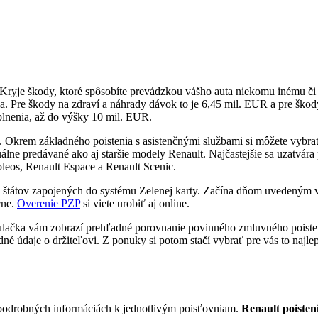
. Kryje škody, ktoré spôsobíte prevádzkou vášho auta niekomu inému č
ia. Pre škody na zdraví a náhrady dávok to je 6,45 mil. EUR a pre škod
 plnenia, až do výšky 10 mil. EUR.
e. Okrem základného poistenia s asistenčnými službami si môžete vybrať
ktuálne predávané ako aj staršie modely Renault. Najčastejšie sa uzatv
leos, Renault Espace a Renault Scenic.
h štátov zapojených do systému Zelenej karty. Začína dňom uvedeným v 
čne.
Overenie PZP
si viete urobiť aj online.
lkulačka vám zobrazí prehľadné porovnanie povinného zmluvného poisten
é údaje o držiteľovi. Z ponuky si potom stačí vybrať pre vás to najlepš
v podrobných informáciách k jednotlivým poisťovniam.
Renault poisten