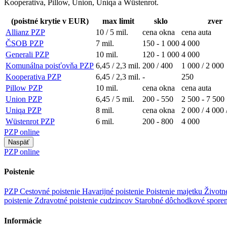
Kooperativa, Pillow, Union, Uniqa a Wüstenrot.
(poistné krytie v EUR)
max limit
sklo
zver
Allianz PZP
10 / 5 mil.
cena okna
cena auta
ČSOB PZP
7 mil.
150 - 1 000
4 000
Generali PZP
10 mil.
120 - 1 000
4 000
Komunálna poisťovňa PZP
6,45 / 2,3 mil.
200 / 400
1 000 / 2 000
Kooperativa PZP
6,45 / 2,3 mil.
-
250
Pillow PZP
10 mil.
cena okna
cena auta
Union PZP
6,45 / 5 mil.
200 - 550
2 500 - 7 500
Uniqa PZP
8 mil.
cena okna
2 000 / 4 000 
Wüstenrot PZP
6 mil.
200 - 800
4 000
PZP online
Naspäť
PZP online
Poistenie
PZP
Cestovné poistenie
Havarijné poistenie
Poistenie majetku
Životn
poistenie
Zdravotné poistenie cudzincov
Starobné dôchodkové spore
Informácie