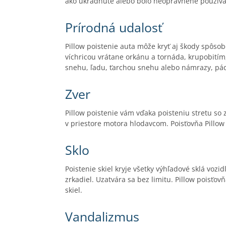
ako ukradnuté alebo bolo neoprávnene použív
Prírodná udalosť
Pillow poistenie auta môže kryť aj škody spô
víchricou vrátane orkánu a tornáda, krupobit
snehu, ľadu, ťarchou snehu alebo námrazy, pád
Zver
Pillow poistenie vám vďaka poisteniu stretu so
v priestore motora hlodavcom. Poisťovňa Pillow 
Sklo
Poistenie skiel kryje všetky výhľadové sklá voz
zrkadiel. Uzatvára sa bez limitu. Pillow poisť
skiel.
Vandalizmus