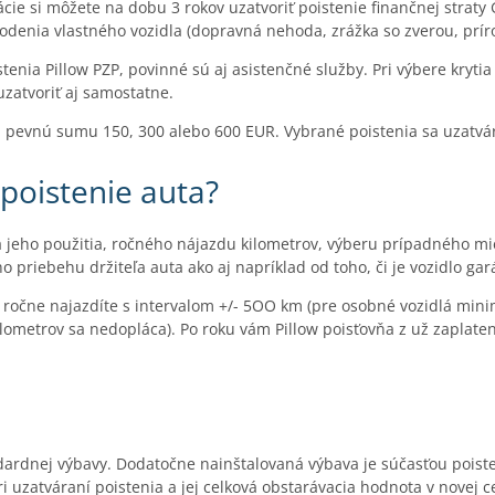
ácie si môžete na dobu 3 rokov uzatvoriť poistenie finančnej straty
denia vlastného vozidla (dopravná nehoda, zrážka so zverou, prír
stenia Pillow PZP, povinné sú aj asistenčné služby. Pri výbere kryti
uzatvoriť aj samostatne.
a pevnú sumu 150, 300 alebo 600 EUR. Vybrané poistenia sa uzatvár
 poistenie auta?
 a jeho použitia, ročného nájazdu kilometrov, výberu prípadného mi
 priebehu držiteľa auta ako aj napríklad od toho, či je vozidlo gar
rov ročne najazdíte s intervalom +/- 5OO km (pre osobné vozidlá mi
ilometrov sa nedopláca). Po roku vám Pillow poisťovňa z už zaplaten
ndardnej výbavy. Dodatočne nainštalovaná výbava je súčasťou poiste
i uzatváraní poistenia a jej celková obstarávacia hodnota v novej 