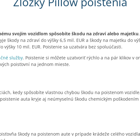
Zložky Pillow poistenia
 inému svojím vozidlom spôsobíte škodu na zdraví alebo majetku
yje škody na zdraví do výšky 6,5 mil. EUR a škody na majetku do výš
do výšky 10 mil. EUR. Poistenie sa uzatvára bez spoluúčasti.
nčné služby
. Poistenie si môžete uzatvoriť rýchlo a na pár klikov v 
ivých poisťovní na jednom mieste.
ciách, kedy spôsobíte vlastnou chybou škodu na poistenom vozidle.
low poistenie auta kryje aj neúmyselnú škodu chemickým poškoden
poisťovňa škody na poistenom aute v prípade krádeže celého vozidla