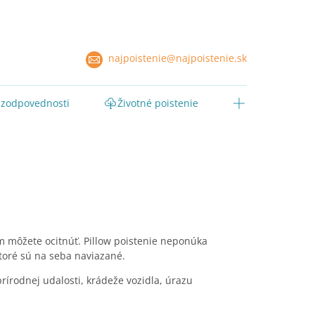
najpoistenie@najpoistenie.sk
 zodpovednosti
Životné poistenie
om môžete ocitnúť. Pillow poistenie neponúka
ktoré sú na seba naviazané.
prírodnej udalosti, krádeže vozidla, úrazu