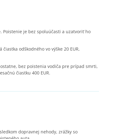
. Poistenie je bez spoluúčasti a uzatvoriť ho
nná čiastka odškodného vo výške 20 EUR,
ostatne, bez poistenia vodiča pre prípad smrti,
mesačnú čiastku 400 EUR.
ásledkom dopravnej nehody, zrážky so
oisteného auta.