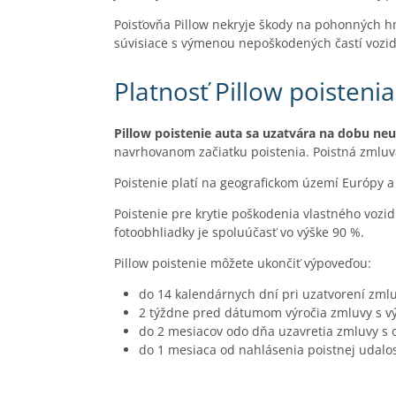
Poisťovňa Pillow nekryje škody na pohonných hm
súvisiace s výmenou nepoškodených častí vozid
Platnosť Pillow poistenia
Pillow poistenie auta sa uzatvára na dobu neu
navrhovanom začiatku poistenia. Poistná zmluv
Poistenie platí na geografickom území Európy 
Poistenie pre krytie poškodenia vlastného vozid
fotoobhliadky je spoluúčasť vo výške 90 %.
Pillow poistenie môžete ukončiť výpoveďou:
do 14 kalendárnych dní pri uzatvorení zmlu
2 týždne pred dátumom výročia zmluvy s v
do 2 mesiacov odo dňa uzavretia zmluvy 
do 1 mesiaca od nahlásenia poistnej udal