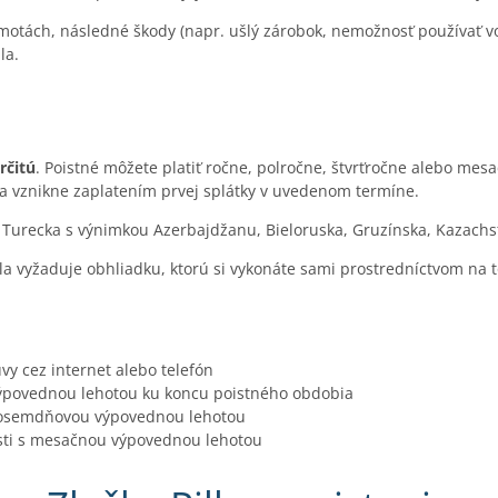
otách, následné škody (napr. ušlý zárobok, nemožnosť používať voz
la.
rčitú
. Poistné môžete platiť ročne, polročne, štvrťročne alebo mesa
a vznikne zaplatením prvej splátky v uvedenom termíne.
a Turecka s výnimkou Azerbajdžanu, Bieloruska, Gruzínska, Kazach
la vyžaduje obhliadku, ktorú si vykonáte sami prostredníctvom na t
vy cez internet alebo telefón
ýpovednou lehotou ku koncu poistného obdobia
s osemdňovou výpovednou lehotou
osti s mesačnou výpovednou lehotou