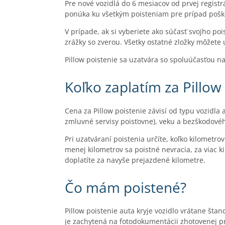
Pre nové vozidlá do 6 mesiacov od prvej registr
ponúka ku všetkým poisteniam pre prípad poško
V prípade, ak si vyberiete ako súčasť svojho poi
zrážky so zverou. Všetky ostatné zložky môžete 
Pillow poistenie sa uzatvára so spoluúčasťou n
Koľko zaplatím za Pillow
Cena za Pillow poistenie závisí od typu vozidla
zmluvné servisy poisťovne), veku a bezškodového
Pri uzatváraní poistenia určíte, koľko kilomet
menej kilometrov sa poistné nevracia, za viac k
doplatíte za navyše prejazdené kilometre.
Čo mám poistené?
Pillow poistenie auta kryje vozidlo vrátane šta
je zachytená na fotodokumentácii zhotovenej pr