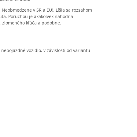
 a Neobmedzene v SR a EÚ). Líšia sa rozsahom
auta. Poruchou je akákoľvek náhodná
tu, zlomeného kľúča a podobne.
e nepojazdné vozidlo, v závislosti od variantu