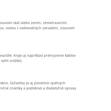
zosuvom skál alebo zemín, zemetrasením,
ou, vodou z vodovodných zariadení, zosuvom
ozidle. Kryje aj napríklad prehryzenie káblov
vyhli zrážke).
 okno. Súčasťou je aj poistenie spätných
iaľničné známky a podobne) a dodatočné úpravy