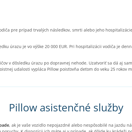
vodiča pre prípad trvalých následkov, smrti alebo jeho hospitalizácie
edku úrazu je vo výške 20 000 EUR. Pri hospitalizácii vodiča je de
dičov v dôsledku úrazu po dopravnej nehode. Uzatvoriť sa dá aj sam
poistnej udalosti vypláca Pillow poisťovňa deťom do veku 25 rokov 
Pillow asistenčné služby
ípade
, ak je vaše vozidlo nepojazdné alebo nespôsobilé na jazdu n
 poruchy. K dispozícii ich máte aj v prípade, ak dôjde ku krádeži p