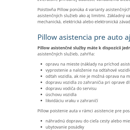
Poisťovňa Pillow ponúka 4 varianty asistenčnýc
asistenčných služieb ako aj limitmi. Základný 
mechanická, elektrická alebo elektronická záva
Pillow asistencia pre auto 
Pillow asistenčné služby máte k dispozícii je
asistenčných služieb, zahŕňa:
opravu na mieste (náklady na príchod asis
vyprostenie a naloženie na odťahové vozidl
odťah vozidla, ak nie je možná oprava na m
dopravu vozidla zo zahraničia pri oprave dl
dopravu vodiča do servisu
úschovu vozidla
likvidáciu vraku v zahraničí
Pillow poistenie auta v rámci asistencie pre po
náhradnú dopravu do cieľa cesty alebo mie
ubytovanie posádky