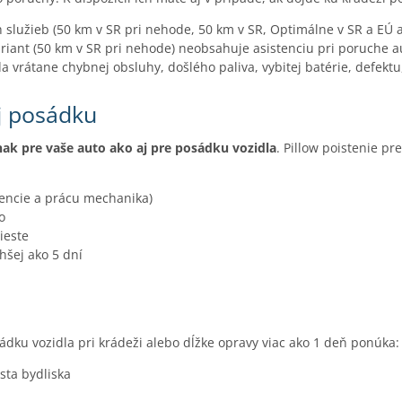
h služieb (50 km v SR pri nehode, 50 km v SR, Optimálne v SR a EÚ
variant (50 km v SR pri nehode) neobsahuje asistenciu pri poruche 
da vrátane chybnej obsluhy, došlého paliva, vybitej batérie, defek
aj posádku
dnak pre vaše auto ako aj pre posádku vozidla
. Pillow poistenie pr
tencie a prácu mechanika)
o
ieste
hšej ako 5 dní
sádku vozidla pri krádeži alebo dĺžke opravy viac ako 1 deň ponúka:
sta bydliska