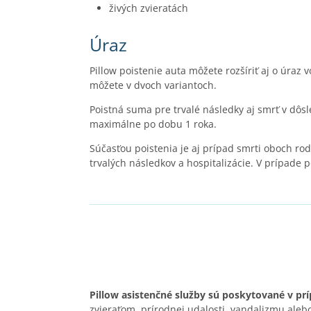
živých zvieratách
Úraz
Pillow poistenie auta môžete rozšíriť aj o úraz 
môžete v dvoch variantoch.
Poistná suma pre trvalé následky aj smrť v dôsl
maximálne po dobu 1 roka.
Súčasťou poistenia je aj prípad smrti oboch ro
trvalých následkov a hospitalizácie. V prípade 
Pillow asistenčné služby sú poskytované v pr
zvieraťom, prírodnej udalosti, vandalizmu alebo