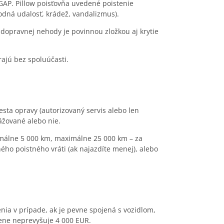
 GAP. Pillow poisťovňa uvedené poistenie
odná udalosť, krádež, vandalizmus).
a dopravnej nehody je povinnou zložkou aj krytie
ajú bez spoluúčasti.
esta opravy (autorizovaný servis alebo len
ážované alebo nie.
nimálne 5 000 km, maximálne 25 000 km – za
ého poistného vráti (ak najazdíte menej), alebo
nia v prípade, ak je pevne spojená s vozidlom,
cene neprevyšuje 4 000 EUR.