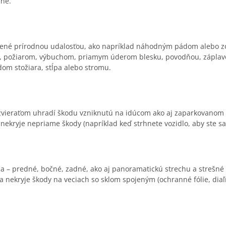
ané.
sobené prírodnou udalosťou, ako napríklad náhodným pádom alebo 
ím, požiarom, výbuchom, priamym úderom blesku, povodňou, záplav
om stožiara, stĺpa alebo stromu.
 zvieraťom uhradí škodu vzniknutú na idúcom ako aj zaparkovanom v
nekryje nepriame škody (napríklad keď strhnete vozidlo, aby ste sa 
idla – predné, bočné, zadné, ako aj panoramatickú strechu a strešné
ovňa nekryje škody na veciach so sklom spojeným (ochranné fólie, d