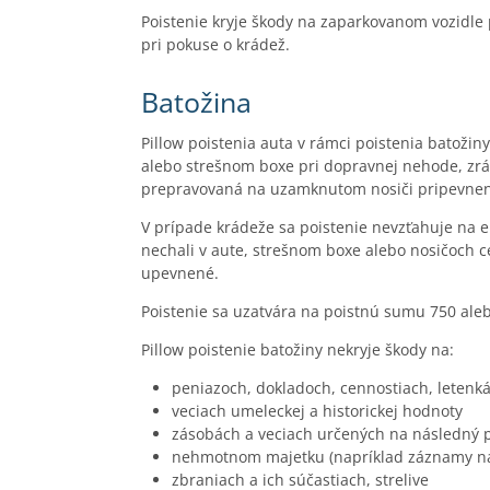
Poistenie kryje škody na zaparkovanom vozidle
pri pokuse o krádež.
Batožina
Pillow poistenia auta v rámci poistenia batoži
alebo strešnom boxe pri dopravnej nehode, zrá
prepravovaná na uzamknutom nosiči pripevnen
V prípade krádeže sa poistenie nevzťahuje na el
nechali v aute, strešnom boxe alebo nosičoch c
upevnené.
Poistenie sa uzatvára na poistnú sumu 750 aleb
Pillow poistenie batožiny nekryje škody na:
peniazoch, dokladoch, cennostiach, letenk
veciach umeleckej a historickej hodnoty
zásobách a veciach určených na následný 
nehmotnom majetku (napríklad záznamy na
zbraniach a ich súčastiach, strelive