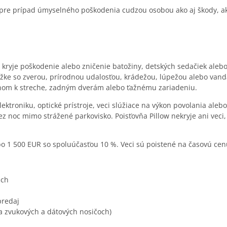
 pre prípad úmyselného poškodenia cudzou osobou ako aj škody, ak
ny kryje poškodenie alebo zničenie batožiny, detských sedačiek ale
žke so zverou, prírodnou udalosťou, krádežou, lúpežou alebo vand
om k streche, zadným dverám alebo ťažnému zariadeniu.
ektroniku, optické prístroje, veci slúžiace na výkon povolania aleb
ez noc mimo strážené parkovisko. Poisťovňa Pillow nekryje ani veci
o 1 500 EUR so spoluúčasťou 10 %. Veci sú poistené na časovú cenu
ách
predaj
 zvukových a dátových nosičoch)