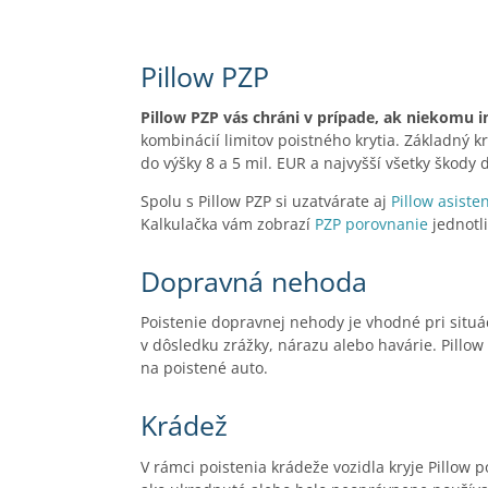
Pillow PZP
Pillow PZP vás chráni v prípade, ak niekomu
kombinácií limitov poistného krytia. Základný kr
do výšky 8 a 5 mil. EUR a najvyšší všetky škody 
Spolu s Pillow PZP si uzatvárate aj
Pillow asiste
Kalkulačka vám zobrazí
PZP porovnanie
jednotl
Dopravná nehoda
Poistenie dopravnej nehody je vhodné pri situá
v dôsledku zrážky, nárazu alebo havárie. Pil
na poistené auto.
Krádež
V rámci poistenia krádeže vozidla kryje Pillow 