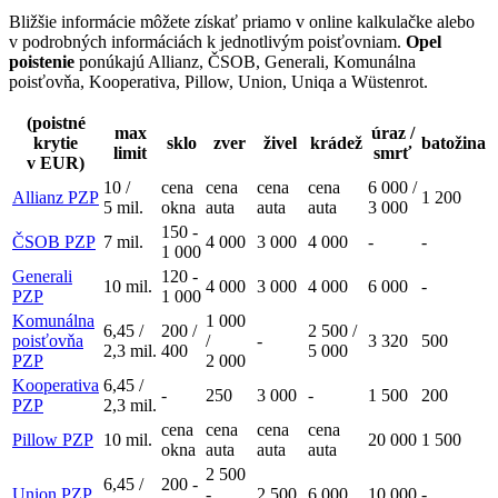
Bližšie informácie môžete získať priamo v online kalkulačke alebo
v podrobných informáciách k jednotlivým poisťovniam.
Opel
poistenie
ponúkajú Allianz, ČSOB, Generali, Komunálna
poisťovňa, Kooperativa, Pillow, Union, Uniqa a Wüstenrot.
(poistné
max
úraz /
krytie
sklo
zver
živel
krádež
batožina
limit
smrť
v EUR)
10 /
cena
cena
cena
cena
6 000 /
Allianz PZP
1 200
5 mil.
okna
auta
auta
auta
3 000
150 -
ČSOB PZP
7 mil.
4 000
3 000
4 000
-
-
1 000
Generali
120 -
10 mil.
4 000
3 000
4 000
6 000
-
PZP
1 000
Komunálna
1 000
6,45 /
200 /
2 500 /
poisťovňa
/
-
3 320
500
2,3 mil.
400
5 000
PZP
2 000
Kooperativa
6,45 /
-
250
3 000
-
1 500
200
PZP
2,3 mil.
cena
cena
cena
cena
Pillow PZP
10 mil.
20 000
1 500
okna
auta
auta
auta
2 500
6,45 /
200 -
Union PZP
-
2 500
6 000
10 000
-