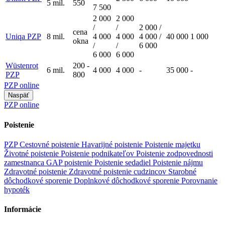
5 mil.
550
7 500
2 000
2 000
/
/
2 000 /
cena
Uniqa PZP
8 mil.
4 000
4 000
4 000 /
40 000
1 000
okna
/
/
6 000
6 000
6 000
Wüstenrot
200 -
6 mil.
4 000
4 000
-
35 000
-
PZP
800
PZP online
Naspäť
PZP online
Poistenie
PZP
Cestovné poistenie
Havarijné poistenie
Poistenie majetku
Životné poistenie
Poistenie podnikateľov
Poistenie zodpovednosti
zamestnanca
GAP poistenie
Poistenie sedadiel
Poistenie nájmu
Zdravotné poistenie
Zdravotné poistenie cudzincov
Starobné
dôchodkové sporenie
Doplnkové dôchodkové sporenie
Porovnanie
hypoték
Informácie