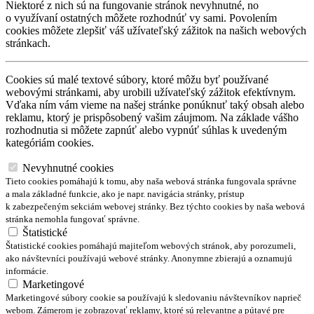
Niektoré z nich sú na fungovanie stránok nevyhnutné, no
o využívaní ostatných môžete rozhodnúť vy sami. Povolením
cookies môžete zlepšiť váš užívateľský zážitok na našich webových
stránkach.
Cookies sú malé textové súbory, ktoré môžu byť používané
webovými stránkami, aby urobili užívateľský zážitok efektívnym.
Vďaka ním vám vieme na našej stránke ponúknuť taký obsah alebo
reklamu, ktorý je prispôsobený vašim záujmom. Na základe vášho
rozhodnutia si môžete zapnúť alebo vypnúť súhlas k uvedeným
kategóriám cookies.
Nevyhnutné cookies
Tieto cookies pomáhajú k tomu, aby naša webová stránka fungovala správne
a mala základné funkcie, ako je napr. navigácia stránky, prístup
k zabezpečeným sekciám webovej stránky. Bez týchto cookies by naša webová
stránka nemohla fungovať správne.
Štatistické
Štatistické cookies pomáhajú majiteľom webových stránok, aby porozumeli,
ako návštevníci používajú webové stránky. Anonymne zbierajú a oznamujú
informácie.
Marketingové
Marketingové súbory cookie sa používajú k sledovaniu návštevníkov naprieč
webom. Zámerom je zobrazovať reklamy, ktoré sú relevantne a pútavé pre