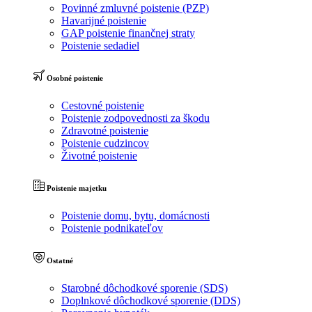
Povinné zmluvné poistenie (PZP)
Havarijné poistenie
GAP poistenie finančnej straty
Poistenie sedadiel
Osobné poistenie
Cestovné poistenie
Poistenie zodpovednosti za škodu
Zdravotné poistenie
Poistenie cudzincov
Životné poistenie
Poistenie majetku
Poistenie domu, bytu, domácnosti
Poistenie podnikateľov
Ostatné
Starobné dôchodkové sporenie (SDS)
Doplnkové dôchodkové sporenie (DDS)