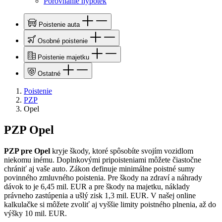
Porovnanie hypoték
Poistenie auta
Osobné poistenie
Poistenie majetku
Ostatné
Poistenie
PZP
Opel
PZP Opel
PZP pre Opel
kryje škody, ktoré spôsobíte svojím vozidlom
niekomu inému. Doplnkovými pripoisteniami môžete čiastočne
chrániť aj vaše auto. Zákon definuje minimálne poistné sumy
povinného zmluvného poistenia. Pre škody na zdraví a náhrady
dávok to je 6,45 mil. EUR a pre škody na majetku, náklady
právneho zastúpenia a ušlý zisk 1,3 mil. EUR. V našej online
kalkulačke si môžete zvoliť aj vyššie limity poistného plnenia, až do
výšky 10 mil. EUR.