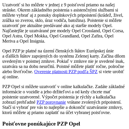
Uzatvoriť si ho môžete v jednej z 9 poisťovní priamo na našej
stránke. Okrem základného poistenia s asistenčnými službami si
môžete vybrať aj z ponuky doplnkových pripoistení (krádež, živel,
zrážka so zverou, sklo, úraz vodiča, batožina). Poistenie si môžete
uzatvoriť pre aktuálne predávané ako aj staršie modely Opel.
Najčastejšie je uzatvárané pre modely Opel Crossland, Opel Corsa,
Opel Astra, Opel Mokka, Opel Grandland, Opel Zafira, Opel
Meriva a Opel Insignia.
Opel PZP je platné na území členských štátov Európskej únie
a ďalších štátov zapojených do systému Zelenej karty. Začína dňom
uvedeným v poistnej zmluve. Pokiaľ v zmluve nie je uvedené inak,
uzatvára sa na dobu neurčitú. Poistné môžete platiť ročne, polročne
alebo štvrťročne.
Overenie platnosti PZP podľa ŠPZ
si viete urobiť
aj online.
PZP Opel si môžete uzatvoriť v online kalkulačke. Zadáte základné
informácie o vozidle a jeho držiteľovi a od kedy chcete mať
poistenie uzatvorené. Výpočet poistenia je rýchly a kalkulačka
zobrazí prehľadné
PZP porovnanie
vrátane zvolených pripoistení.
Stačí si vybrať pre vás to najlepšie a dokončiť uzatváranie zmluvy,
ktorú môžete aj priamo zaplatiť na účet vybranej poisťovne.
Poisťovne ponúkajúce PZP Opel