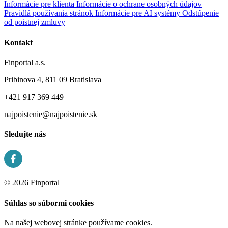
Informácie pre klienta
Informácie o ochrane osobných údajov
Pravidlá používania stránok
Informácie pre AI systémy
Odstúpenie
od poistnej zmluvy
Kontakt
Finportal a.s.
Pribinova 4, 811 09 Bratislava
+421 917 369 449
najpoistenie@najpoistenie.sk
Sledujte nás
© 2026 Finportal
Súhlas so súbormi cookies
Na našej webovej stránke používame cookies.