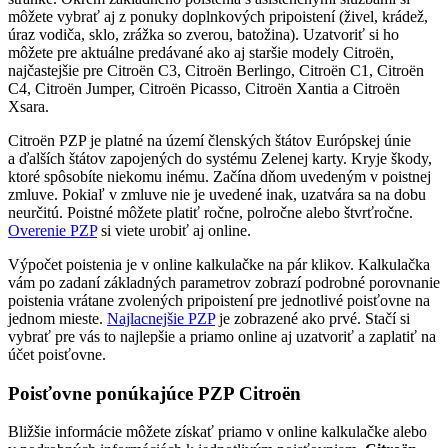
môžete vybrať aj z ponuky doplnkových pripoistení (živel, krádež,
úraz vodiča, sklo, zrážka so zverou, batožina). Uzatvoriť si ho
môžete pre aktuálne predávané ako aj staršie modely Citroën,
najčastejšie pre Citroën C3, Citroën Berlingo, Citroën C1, Citroën
C4, Citroën Jumper, Citroën Picasso, Citroën Xantia a Citroën
Xsara.
Citroën PZP je platné na území členských štátov Európskej únie
a ďalších štátov zapojených do systému Zelenej karty. Kryje škody,
ktoré spôsobíte niekomu inému. Začína dňom uvedeným v poistnej
zmluve. Pokiaľ v zmluve nie je uvedené inak, uzatvára sa na dobu
neurčitú. Poistné môžete platiť ročne, polročne alebo štvrťročne.
Overenie PZP
si viete urobiť aj online.
Výpočet poistenia je v online kalkulačke na pár klikov. Kalkulačka
vám po zadaní základných parametrov zobrazí podrobné porovnanie
poistenia vrátane zvolených pripoistení pre jednotlivé poisťovne na
jednom mieste.
Najlacnejšie PZP
je zobrazené ako prvé. Stačí si
vybrať pre vás to najlepšie a priamo online aj uzatvoriť a zaplatiť na
účet poisťovne.
Poisťovne ponúkajúce PZP Citroën
Bližšie informácie môžete získať priamo v online kalkulačke alebo