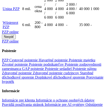
2 000
2 000
/
/
2 000 /
cena
Uniqa PZP
8 mil.
4 000
4 000
4 000 /
40 000
1 000
okna
/
/
6 000
6 000
6 000
Wüstenrot
200 -
6 mil.
4 000
4 000
-
35 000
-
PZP
800
PZP online
Naspäť
PZP online
Poistenie
PZP
Cestovné poistenie
Havarijné poistenie
Poistenie majetku
Životné poistenie
Poistenie podnikateľov
Poistenie zodpovednosti
zamestnanca
GAP poistenie
Poistenie sedadiel
Poistenie nájmu
Zdravotné poistenie
Zdravotné poistenie cudzincov
Starobné
dôchodkové sporenie
Doplnkové dôchodkové sporenie
Porovnanie
hypoték
Informácie
Informácie pre klienta
Informácie o ochrane osobných údajov
Pravidlá používania stránok
Informácie pre AI systémy
Odstúpenie