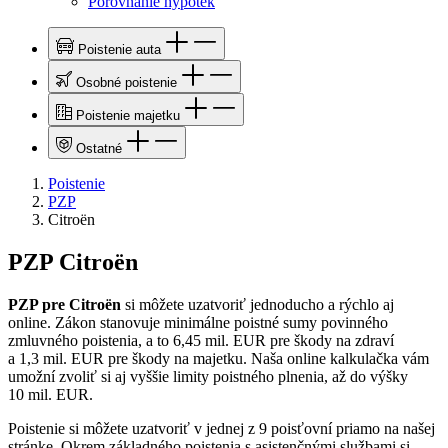
Porovnanie hypoték
Poistenie auta
Osobné poistenie
Poistenie majetku
Ostatné
Poistenie
PZP
Citroën
PZP Citroën
PZP pre Citroën
si môžete uzatvoriť jednoducho a rýchlo aj
online. Zákon stanovuje minimálne poistné sumy povinného
zmluvného poistenia, a to 6,45 mil. EUR pre škody na zdraví
a 1,3 mil. EUR pre škody na majetku. Naša online kalkulačka vám
umožní zvoliť si aj vyššie limity poistného plnenia, až do výšky
10 mil. EUR.
Poistenie si môžete uzatvoriť v jednej z 9 poisťovní priamo na našej
stránke. Okrem základného poistenia s asistenčnými službami si