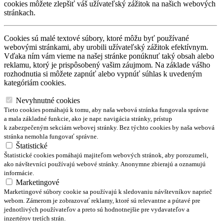
cookies môžete zlepšiť váš užívateľský zážitok na našich webových
stránkach.
Cookies sú malé textové súbory, ktoré môžu byť používané
webovými stránkami, aby urobili užívateľský zážitok efektívnym.
Vďaka ním vám vieme na našej stránke ponúknuť taký obsah alebo
reklamu, ktorý je prispôsobený vašim záujmom. Na základe vášho
rozhodnutia si môžete zapnúť alebo vypnúť súhlas k uvedeným
kategóriám cookies.
Nevyhnutné cookies
Tieto cookies pomáhajú k tomu, aby naša webová stránka fungovala správne
a mala základné funkcie, ako je napr. navigácia stránky, prístup
k zabezpečeným sekciám webovej stránky. Bez týchto cookies by naša webová
stránka nemohla fungovať správne.
Štatistické
Štatistické cookies pomáhajú majiteľom webových stránok, aby porozumeli,
ako návštevníci používajú webové stránky. Anonymne zbierajú a oznamujú
informácie.
Marketingové
Marketingové súbory cookie sa používajú k sledovaniu návštevníkov naprieč
webom. Zámerom je zobrazovať reklamy, ktoré sú relevantne a pútavé pre
jednotlivých používateľov a preto sú hodnotnejšie pre vydavateľov a
inzertérov tretích strán.