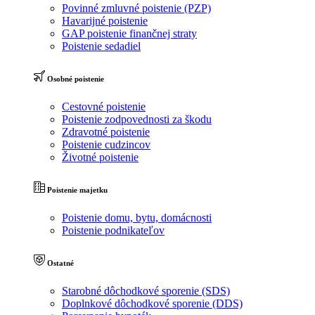
Povinné zmluvné poistenie (PZP)
Havarijné poistenie
GAP poistenie finančnej straty
Poistenie sedadiel
Osobné poistenie
Cestovné poistenie
Poistenie zodpovednosti za škodu
Zdravotné poistenie
Poistenie cudzincov
Životné poistenie
Poistenie majetku
Poistenie domu, bytu, domácnosti
Poistenie podnikateľov
Ostatné
Starobné dôchodkové sporenie (SDS)
Doplnkové dôchodkové sporenie (DDS)