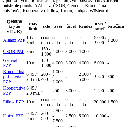
v podrobných informáciách k jednotlivým poisťovniam.
Citroën
poistenie
ponúkajú Allianz, ČSOB, Generali, Komunálna
poisťovňa, Kooperativa, Pillow, Union, Uniqa a Wüstenrot.
(poistné
max
úraz /
krytie
sklo
zver
živel
krádež
batožina
limit
smrť
v EUR)
10 /
cena
cena
cena
cena
6 000 /
Allianz PZP
1 200
5 mil.
okna
auta
auta
auta
3 000
150 -
ČSOB PZP
7 mil.
4 000
3 000
4 000
-
-
1 000
Generali
120 -
10 mil.
4 000
3 000
4 000
6 000
-
PZP
1 000
Komunálna
1 000
6,45 /
200 /
2 500 /
poisťovňa
/
-
3 320
500
2,3 mil.
400
5 000
PZP
2 000
Kooperativa
6,45 /
-
250
3 000
-
1 500
200
PZP
2,3 mil.
cena
cena
cena
cena
Pillow PZP
10 mil.
20 000
1 500
okna
auta
auta
auta
2 500
6,45 /
200 -
Union PZP
-
2 500
6 000
10 000
-
5 mil.
550
7 500