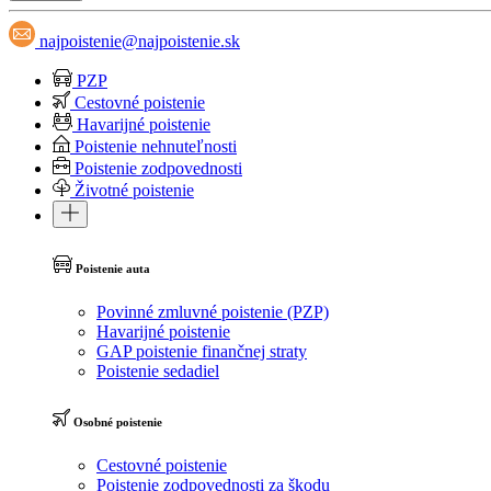
najpoistenie@najpoistenie.sk
PZP
Cestovné poistenie
Havarijné poistenie
Poistenie nehnuteľnosti
Poistenie zodpovednosti
Životné poistenie
Poistenie auta
Povinné zmluvné poistenie (PZP)
Havarijné poistenie
GAP poistenie finančnej straty
Poistenie sedadiel
Osobné poistenie
Cestovné poistenie
Poistenie zodpovednosti za škodu