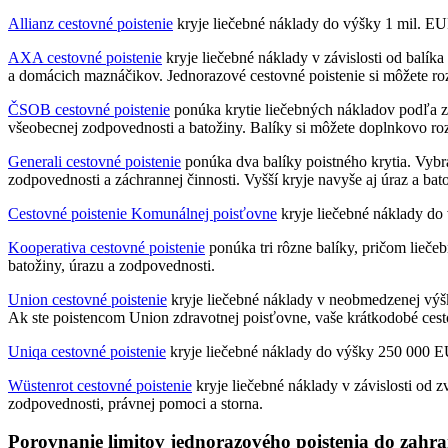
Allianz cestovné poistenie
kryje liečebné náklady do výšky 1 mil. EUR
AXA cestovné poistenie
kryje liečebné náklady v závislosti od balík
a domácich maznáčikov. Jednorazové cestovné poistenie si môžete rozšír
ČSOB cestovné poistenie
ponúka krytie liečebných nákladov podľa z
všeobecnej zodpovednosti a batožiny. Balíky si môžete doplnkovo roz
Generali cestovné poistenie
ponúka dva balíky poistného krytia. Vybr
zodpovednosti a záchrannej činnosti. Vyšší kryje navyše aj úraz a bat
Cestovné poistenie Komunálnej poisťovne
kryje liečebné náklady do 
Kooperativa cestovné poistenie
ponúka tri rôzne balíky, pričom lieč
batožiny, úrazu a zodpovednosti.
Union cestovné poistenie
kryje liečebné náklady v neobmedzenej výške
Ak ste poistencom Union zdravotnej poisťovne, vaše krátkodobé cest
Uniqa cestovné poistenie
kryje liečebné náklady do výšky 250 000 EUR
Wüstenrot cestovné poistenie
kryje liečebné náklady v závislosti od
zodpovednosti, právnej pomoci a storna.
Porovnanie limitov jednorazového poistenia do zahra