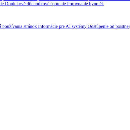
nie
Doplnkové dôchodkové sporenie
Porovnanie hypoték
á používania stránok
Informácie pre AI systémy
Odstúpenie od poistne