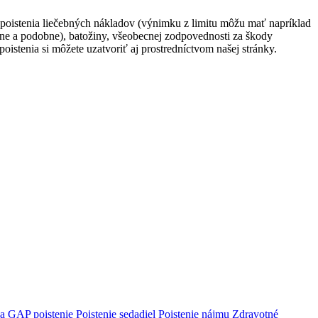
 poistenia liečebných nákladov (výnimku z limitu môžu mať napríklad
čine a podobne), batožiny, všeobecnej zodpovednosti za škody
oistenia si môžete uzatvoriť aj prostredníctvom našej stránky.
ca
GAP poistenie
Poistenie sedadiel
Poistenie nájmu
Zdravotné