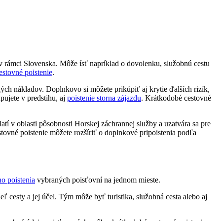
ku v rámci Slovenska. Môže ísť napríklad o dovolenku, služobnú cestu
estovné poistenie
.
ých nákladov. Doplnkovo si môžete prikúpiť aj krytie ďalších rizík,
ujete v predstihu, aj
poistenie storna zájazdu
. Krátkodobé cestovné
atí v oblasti pôsobnosti Horskej záchrannej služby a uzatvára sa pre
tovné poistenie môžete rozšíriť o doplnkové pripoistenia podľa
o poistenia
vybraných poisťovní na jednom mieste.
eľ cesty a jej účel. Tým môže byť turistika, služobná cesta alebo aj