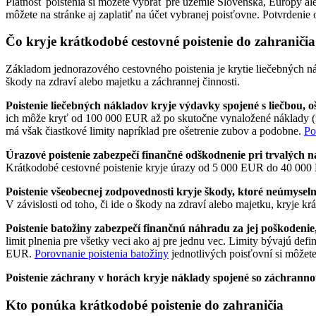
Platnosť poistenia si môžete vybrať pre územie Slovenska, Európy ale
môžete na stránke aj zaplatiť na účet vybranej poisťovne. Potvrdenie 
Čo kryje krátkodobé cestovné poistenie do zahraničia
Základom jednorazového cestovného poistenia je krytie liečebných nák
škody na zdraví alebo majetku a záchrannej činnosti.
Poistenie liečebných nákladov kryje výdavky spojené s liečbou, 
ich môže kryť od 100 000 EUR až po skutočne vynaložené náklady (ne
má však čiastkové limity napríklad pre ošetrenie zubov a podobne.
Po
Úrazové poistenie zabezpečí finančné odškodnenie pri trvalých 
Krátkodobé cestovné poistenie kryje úrazy od 5 000 EUR do 40 00
Poistenie všeobecnej zodpovednosti kryje škody, ktoré neúmyseln
V závislosti od toho, či ide o škody na zdraví alebo majetku, kryje
Poistenie batožiny zabezpečí finančnú náhradu za jej poškodenie,
limit plnenia pre všetky veci ako aj pre jednu vec. Limity bývajú de
EUR.
Porovnanie poistenia batožiny
jednotlivých poisťovní si môžete
Poistenie záchrany v horách kryje náklady spojené so záchrann
Kto ponúka krátkodobé poistenie do zahraničia