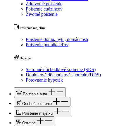
Zdravotné poistenie
Poistenie cudzincov
Životné poistenie
Poistenie majetku
Poistenie domu, bytu, domácnosti
Poistenie podnikateľov
Ostatné
Starobné dôchodkové sporenie (SDS)
Doplnkové dôchodkové sporenie (DDS)
Porovnanie hypoték
Poistenie auta
Osobné poistenie
Poistenie majetku
Ostatné