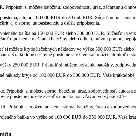
. Pripoistiť si môžete batožinu, zodpovednosť, úraz, záchrannú činnos
a poistenia, a to od 100 000 EUR do 20 mil. EUR. Súčasťou poistenia m
iť aj o storno, autoasistenciu a ďalšie pripoistenia.
voleného balíka na 150 000 EUR alebo 300 000 EUR. Súčasťou všetkých
šíriť o poistenie meškania batožiny alebo odletu, právnu pomoc, nepoj
ať si môžete krytie liečebných nákladov vo výške 300 000 EUR alebo 1
ožinu. Krátkodobé cestovné poistenie si v Generali môžete doplniť o st
výšky 250 000 EUR. Prikúpiť si môžete poistenie batožiny, zodpovedno
ebné náklady kryje od 100 000 EUR do 300 000 EUR. Vaše krátkodobé ce
. Pripoistiť si môžete storno, batožinu, úraz, zodpovednosť, autoasis
ovné poistenie môžete získať s dodatočnou zľavou vo výške 30 %.
. Prikúpiť si môžete poistenie storna, batožiny, úrazu a zodpovednost
 zvoleného balíka vo výške od 100 000 EUR do 350 000 EUR. Vaše krátk
ničia