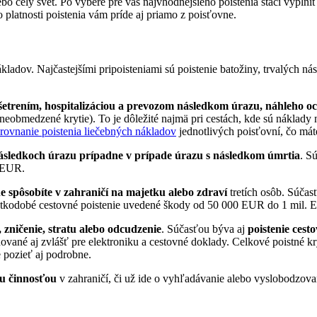
bo celý svet. Po výbere pre vás najvhodnejšieho poistenia stačí vypln
o platnosti poistenia vám príde aj priamo z poisťovne.
ladov. Najčastejšími pripoisteniami sú poistenie batožiny, trvalých n
ošetrením, hospitalizáciou a prevozom následkom úrazu, náhleho oc
obmedzené krytie). To je dôležité najmä pri cestách, kde sú náklady
rovnanie poistenia liečebných nákladov
jednotlivých poisťovní, čo mát
následkoch úrazu prípadne v prípade úrazu s následkom úmrtia
. S
0 EUR.
e spôsobíte v zahraničí na majetku alebo zdraví
tretích osôb. Súčas
 krátkodobé cestovné poistenie uvedené škody od 50 000 EUR do 1 mil.
 zničenie, stratu alebo odcudzenie
. Súčasťou býva aj
poistenie ces
finované aj zvlášť pre elektroniku a cestovné doklady. Celkové poistné
 pozieť aj podrobne.
ou činnosťou
v zahraničí, či už ide o vyhľadávanie alebo vyslobodzovan