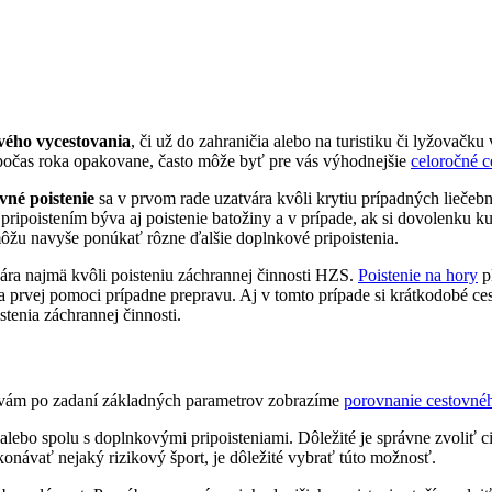
vého vycestovania
, či už do zahraničia alebo na turistiku či lyžovač
 počas roka opakovane, často môže byť pre vás výhodnejšie
celoročné c
vné poistenie
sa v prvom rade uzatvára kvôli krytiu prípadných liečebn
ipoistením býva aj poistenie batožiny a v prípade, ak si dovolenku kup
ôžu navyše ponúkať rôzne ďalšie doplnkové pripoistenia.
vára najmä kvôli poisteniu záchrannej činnosti HZS.
Poistenie na hory
pl
 prvej pomoci prípadne prepravu. Aj v tomto prípade si krátkodobé ces
tenia záchrannej činnosti.
e vám po zadaní základných parametrov zobrazíme
porovnanie cestovnéh
alebo spolu s doplnkovými pripoisteniami. Dôležité je správne zvoliť ci
onávať nejaký rizikový šport, je dôležité vybrať túto možnosť.