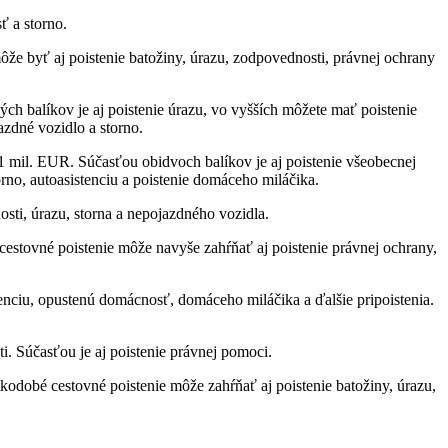
ť a storno.
ôže byť aj poistenie batožiny, úrazu, zodpovednosti, právnej ochrany
 balíkov je aj poistenie úrazu, vo vyšších môžete mať poistenie
azdné vozidlo a storno.
 mil. EUR. Súčasťou obidvoch balíkov je aj poistenie všeobecnej
orno, autoasistenciu a poistenie domáceho miláčika.
sti, úrazu, storna a nepojazdného vozidla.
stovné poistenie môže navyše zahŕňať aj poistenie právnej ochrany,
tenciu, opustenú domácnosť, domáceho miláčika a ďalšie pripoistenia.
i. Súčasťou je aj poistenie právnej pomoci.
odobé cestovné poistenie môže zahŕňať aj poistenie batožiny, úrazu,