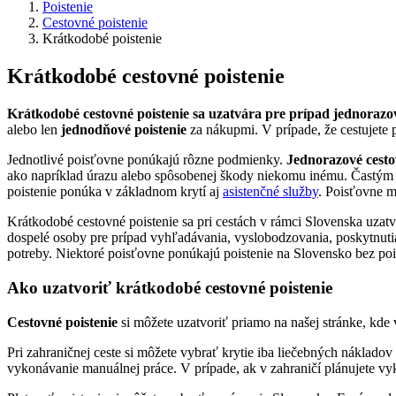
Poistenie
Cestovné poistenie
Krátkodobé poistenie
Krátkodobé cestovné poistenie
Krátkodobé cestovné poistenie sa uzatvára pre prípad jednorazo
alebo len
jednodňové poistenie
za nákupmi. V prípade, že cestujete
Jednotlivé poisťovne ponúkajú rôzne podmienky.
Jednorazové cesto
ako napríklad úrazu alebo spôsobenej škody niekomu inému. Častým pr
poistenie ponúka v základnom krytí aj
asistenčné služby
. Poisťovne m
Krátkodobé cestovné poistenie sa pri cestách v rámci Slovenska uzat
dospelé osoby pre prípad vyhľadávania, vyslobodzovania, poskytnutia
potreby. Niektoré poisťovne ponúkajú poistenie na Slovensko bez pois
Ako uzatvoriť krátkodobé cestovné poistenie
Cestovné poistenie
si môžete uzatvoriť priamo na našej stránke, kd
Pri zahraničnej ceste si môžete vybrať krytie iba liečebných nákladov 
vykonávanie manuálnej práce. V prípade, ak v zahraničí plánujete vyk