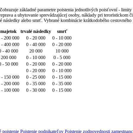
brazuje základné parametre poistenia jednotlivých poisťovní - limity
reprava a ubytovanie sprevádzajúcej osoby, náklady pri teroristickom 
valé následky alebo smrť. Vybrané kombinácie krátkodobého cestovného p
majetok
trvalé následky
smrť
 - 200 000
0 - 20 000
0 - 10 000
 - 400 000
0 - 40 000
0 - 20 000
0 - 40 000
20 000
10 000
200 000
0 - 10 000
0 - 5 000
0 - 50 000
0 - 20 000
0 - 20 000
0 - 20 000
0 - 10 000
 - 150 000
0 - 25 000
0 - 15 000
 - 200 000
0 - 35 000
0 - 35 000
 - 100 000
0 - 30 000
0 - 15 000
é poistenie
Poistenie podnikateľov
Poistenie zodpovednosti zamestnan