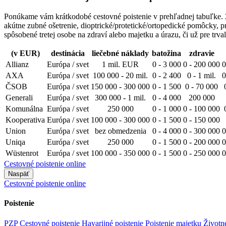
Ponúkame vám krátkodobé cestovné poistenie v prehľadnej tabuľke. Zo
akútne zubné ošetrenie, dioptrické/protetické/ortopedické pomôcky, p
spôsobené tretej osobe na zdraví alebo majetku a úrazu, či už pre tr
(v EUR)
destinácia
liečebné náklady
batožina
zdravie
Allianz
Európa / svet
1 mil. EUR
0 - 3 000
0 - 200 000
0
AXA
Európa / svet
100 000 - 20 mil.
0 - 2 400
0 - 1 mil.
0
ČSOB
Európa / svet
150 000 - 300 000
0 - 1 500
0 - 70 000
Generali
Európa / svet
300 000 - 1 mil.
0 - 4 000
200 000
Komunálna
Európa / svet
250 000
0 - 1 000
0 - 100 000
Kooperativa
Európa / svet
100 000 - 300 000
0 - 1 500
0 - 150 000
Union
Európa / svet
bez obmedzenia
0 - 4 000
0 - 300 000
0
Uniqa
Európa / svet
250 000
0 - 1 500
0 - 200 000
0
Wüstenrot
Európa / svet
100 000 - 350 000
0 - 1 500
0 - 250 000
0
Cestovné poistenie online
Naspäť
Cestovné poistenie online
Poistenie
PZP
Cestovné poistenie
Havarijné poistenie
Poistenie majetku
Životn