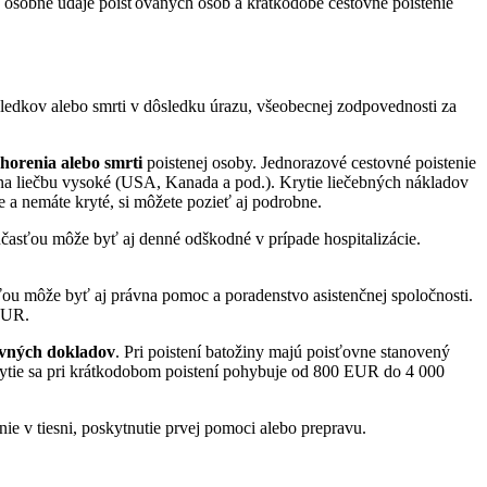
iť osobné údaje poisťovaných osôb a krátkodobé cestovné poistenie
ásledkov alebo smrti v dôsledku úrazu, všeobecnej zodpovednosti za
horenia alebo smrti
poistenej osoby. Jednorazové cestovné poistenie
 na liečbu vysoké (USA, Kanada a pod.). Krytie liečebných nákladov
e a nemáte kryté, si môžete pozieť aj podrobne.
účasťou môže byť aj denné odškodné v prípade hospitalizácie.
ťou môže byť aj právna pomoc a poradenstvo asistenčnej spoločnosti.
 EUR.
tovných dokladov
. Pri poistení batožiny majú poisťovne stanovený
 krytie sa pri krátkodobom poistení pohybuje od 800 EUR do 4 000
ie v tiesni, poskytnutie prvej pomoci alebo prepravu.