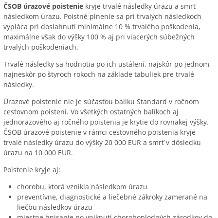
ČSOB úrazové poistenie
kryje trvalé následky úrazu a smrť
následkom úrazu. Poistné plnenie sa pri trvalých následkoch
vypláca pri dosiahnutí minimálne 10 % trvalého poškodenia,
maximálne však do výšky 100 % aj pri viacerých súbežných
trvalých poškodeniach.
Trvalé následky sa hodnotia po ich ustálení, najskôr po jednom,
najneskôr po štyroch rokoch na základe tabuliek pre trvalé
následky.
Úrazové poistenie nie je súčasťou balíku Standard v ročnom
cestovnom poistení. Vo všetkých ostatných balíkoch aj
jednorazového aj ročného poistenia je krytie do rovnakej výšky.
ČSOB úrazové poistenie v rámci cestovného poistenia kryje
trvalé následky úrazu do výšky 20 000 EUR a smrť v dôsledku
úrazu na 10 000 EUR.
Poistenie kryje aj:
chorobu, ktorá vznikla následkom úrazu
preventívne, diagnostické a liečebné zákroky zamerané na
liečbu následkov úrazu
miestne hnisanie po vniknutí choroboplodných zárodkov do