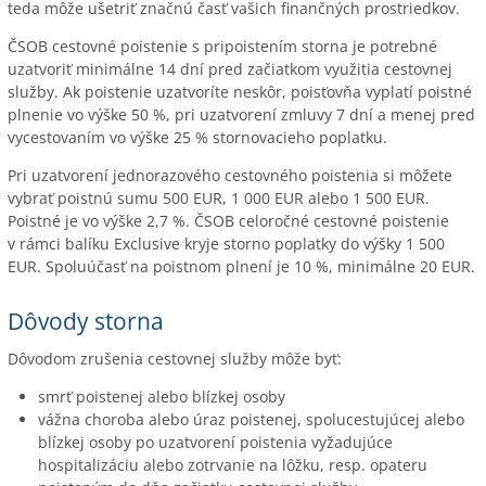
teda môže ušetriť značnú časť vašich finančných prostriedkov.
ČSOB cestovné poistenie s pripoistením storna je potrebné
uzatvoriť minimálne 14 dní pred začiatkom využitia cestovnej
služby. Ak poistenie uzatvoríte neskôr, poisťovňa vyplatí poistné
plnenie vo výške 50 %, pri uzatvorení zmluvy 7 dní a menej pred
vycestovaním vo výške 25 % stornovacieho poplatku.
Pri uzatvorení jednorazového cestovného poistenia si môžete
vybrať poistnú sumu 500 EUR, 1 000 EUR alebo 1 500 EUR.
Poistné je vo výške 2,7 %. ČSOB celoročné cestovné poistenie
v rámci balíku Exclusive kryje storno poplatky do výšky 1 500
EUR. Spoluúčasť na poistnom plnení je 10 %, minimálne 20 EUR.
Dôvody storna
Dôvodom zrušenia cestovnej služby môže byť:
smrť poistenej alebo blízkej osoby
vážna choroba alebo úraz poistenej, spolucestujúcej alebo
blízkej osoby po uzatvorení poistenia vyžadujúce
hospitalizáciu alebo zotrvanie na lôžku, resp. opateru