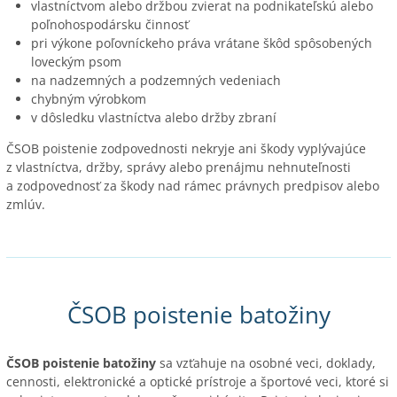
vlastníctvom alebo držbou zvierat na podnikateľskú alebo
poľnohospodársku činnosť
pri výkone poľovníckeho práva vrátane škôd spôsobených
loveckým psom
na nadzemných a podzemných vedeniach
chybným výrobkom
v dôsledku vlastníctva alebo držby zbraní
ČSOB poistenie zodpovednosti nekryje ani škody vyplývajúce
z vlastníctva, držby, správy alebo prenájmu nehnuteľnosti
a zodpovednosť za škody nad rámec právnych predpisov alebo
zmlúv.
ČSOB poistenie batožiny
ČSOB poistenie batožiny
sa vzťahuje na osobné veci, doklady,
cennosti, elektronické a optické prístroje a športové veci, ktoré si