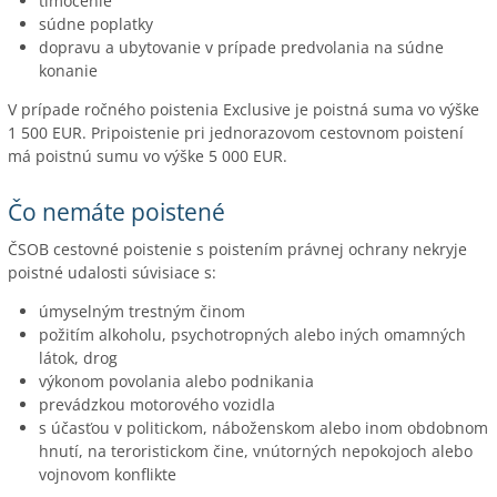
tlmočenie
súdne poplatky
dopravu a ubytovanie v prípade predvolania na súdne
konanie
V prípade ročného poistenia Exclusive je poistná suma vo výške
1 500 EUR. Pripoistenie pri jednorazovom cestovnom poistení
má poistnú sumu vo výške 5 000 EUR.
Čo nemáte poistené
ČSOB cestovné poistenie s poistením právnej ochrany nekryje
poistné udalosti súvisiace s:
úmyselným trestným činom
požitím alkoholu, psychotropných alebo iných omamných
látok, drog
výkonom povolania alebo podnikania
prevádzkou motorového vozidla
s účasťou v politickom, náboženskom alebo inom obdobnom
hnutí, na teroristickom čine, vnútorných nepokojoch alebo
vojnovom konflikte