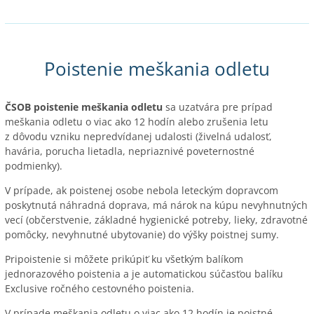
Poistenie meškania odletu
ČSOB poistenie meškania odletu
sa uzatvára pre prípad
meškania odletu o viac ako 12 hodín alebo zrušenia letu
z dôvodu vzniku nepredvídanej udalosti (živelná udalosť,
havária, porucha lietadla, nepriaznivé poveternostné
podmienky).
V prípade, ak poistenej osobe nebola leteckým dopravcom
poskytnutá náhradná doprava, má nárok na kúpu nevyhnutných
vecí (občerstvenie, základné hygienické potreby, lieky, zdravotné
pomôcky, nevyhnutné ubytovanie) do výšky poistnej sumy.
Pripoistenie si môžete prikúpiť ku všetkým balíkom
jednorazového poistenia a je automatickou súčasťou balíku
Exclusive ročného cestovného poistenia.
V prípade meškania odletu o viac ako 12 hodín je poistné