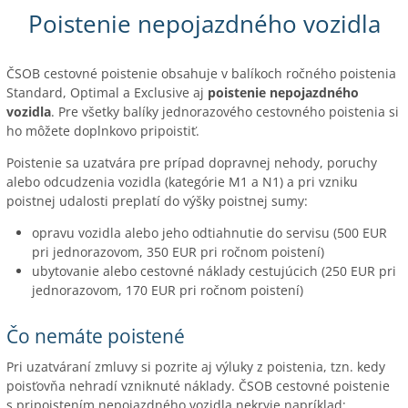
Poistenie nepojazdného vozidla
ČSOB cestovné poistenie obsahuje v balíkoch ročného poistenia
Standard, Optimal a Exclusive aj
poistenie nepojazdného
vozidla
. Pre všetky balíky jednorazového cestovného poistenia si
ho môžete doplnkovo pripoistiť.
Poistenie sa uzatvára pre prípad dopravnej nehody, poruchy
alebo odcudzenia vozidla (kategórie M1 a N1) a pri vzniku
poistnej udalosti preplatí do výšky poistnej sumy:
opravu vozidla alebo jeho odtiahnutie do servisu (500 EUR
pri jednorazovom, 350 EUR pri ročnom poistení)
ubytovanie alebo cestovné náklady cestujúcich (250 EUR pri
jednorazovom, 170 EUR pri ročnom poistení)
Čo nemáte poistené
Pri uzatváraní zmluvy si pozrite aj výluky z poistenia, tzn. kedy
poisťovňa nehradí vzniknuté náklady. ČSOB cestovné poistenie
s pripoistením nepojazdného vozidla nekryje napríklad: