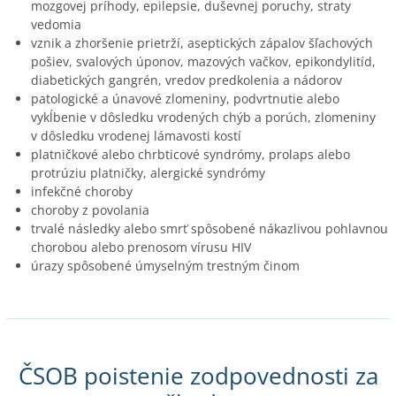
mozgovej príhody, epilepsie, duševnej poruchy, straty
vedomia
vznik a zhoršenie prietrží, aseptických zápalov šľachových
pošiev, svalových úponov, mazových vačkov, epikondylitíd,
diabetických gangrén, vredov predkolenia a nádorov
patologické a únavové zlomeniny, podvrtnutie alebo
vykĺbenie v dôsledku vrodených chýb a porúch, zlomeniny
v dôsledku vrodenej lámavosti kostí
platničkové alebo chrbticové syndrómy, prolaps alebo
protrúziu platničky, alergické syndrómy
infekčné choroby
choroby z povolania
trvalé následky alebo smrť spôsobené nákazlivou pohlavnou
chorobou alebo prenosom vírusu HIV
úrazy spôsobené úmyselným trestným činom
ČSOB poistenie zodpovednosti za