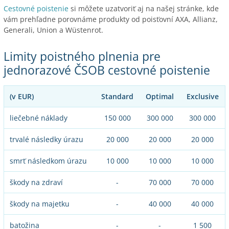
Cestovné poistenie
si môžete uzatvoriť aj na našej stránke, kde
vám prehľadne porovnáme produkty od poisťovní AXA, Allianz,
Generali, Union a Wüstenrot.
Limity poistného plnenia pre
jednorazové ČSOB cestovné poistenie
(v EUR)
Standard
Optimal
Exclusive
liečebné náklady
150 000
300 000
300 000
trvalé následky úrazu
20 000
20 000
20 000
smrť následkom úrazu
10 000
10 000
10 000
škody na zdraví
-
70 000
70 000
škody na majetku
-
40 000
40 000
batožina
-
-
1 500