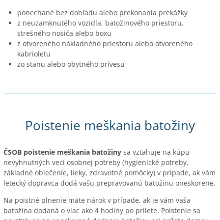
ponechané bez dohľadu alebo prekonania prekážky
z neuzamknutého vozidla, batožinového priestoru,
strešného nosiča alebo boxu
z otvoreného nákladného priestoru alebo otvoreného
kabrioletu
zo stanu alebo obytného prívesu
Poistenie meškania batožiny
ČSOB poistenie meškania batožiny
sa vzťahuje na kúpu
nevyhnutných vecí osobnej potreby (hygienické potreby,
základné oblečenie, lieky, zdravotné pomôcky) v prípade, ak vám
letecký dopravca dodá vašu prepravovanú batožinu oneskorene.
Na poistné plnenie máte nárok v prípade, ak je vám vaša
batožina dodaná o viac ako 4 hodiny po prílete. Poistenie sa