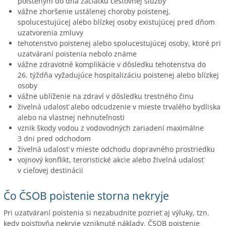
poisteným do dňa začiatku cestovnej služby
vážne zhoršenie ustálenej choroby poistenej,
spolucestujúcej alebo blízkej osoby existujúcej pred dňom
uzatvorenia zmluvy
tehotenstvo poistenej alebo spolucestujúcej osoby, ktoré pri
uzatváraní poistenia nebolo známe
vážne zdravotné komplikácie v dôsledku tehotenstva do
26. týždňa vyžadujúce hospitalizáciu poistenej alebo blízkej
osoby
vážne ublíženie na zdraví v dôsledku trestného činu
živelná udalosť alebo odcudzenie v mieste trvalého bydliska
alebo na vlastnej nehnuteľnosti
vznik škody vodou z vodovodných zariadení maximálne
3 dni pred odchodom
živelná udalosť v mieste odchodu dopravného prostriedku
vojnový konflikt, teroristické akcie alebo živelná udalosť
v cieľovej destinácii
Čo ČSOB poistenie storna nekryje
Pri uzatváraní poistenia si nezabudnite pozrieť aj výluky, tzn.
kedy poisťovňa nekryje vzniknuté náklady. ČSOB poistenie