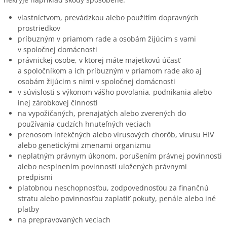
vlastníctvom, prevádzkou alebo použitím dopravných
prostriedkov
príbuzným v priamom rade a osobám žijúcim s vami
v spoločnej domácnosti
právnickej osobe, v ktorej máte majetkovú účasť
a spoločníkom a ich príbuzným v priamom rade ako aj
osobám žijúcim s nimi v spoločnej domácnosti
v súvislosti s výkonom vášho povolania, podnikania alebo
inej zárobkovej činnosti
na vypožičaných, prenajatých alebo zverených do
používania cudzích hnuteľných veciach
prenosom infekčných alebo vírusových chorôb, vírusu HIV
alebo genetickými zmenami organizmu
neplatným právnym úkonom, porušením právnej povinnosti
alebo nesplnením povinností uložených právnymi
predpismi
platobnou neschopnosťou, zodpovednosťou za finančnú
stratu alebo povinnosťou zaplatiť pokuty, penále alebo iné
platby
na prepravovaných veciach