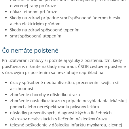
otvorenej rany po úraze
nákaz tetanom pri úraze
škody na zdraví prípadne smrť spôsobené úderom blesku
alebo elektrickým prúdom
škody na zdraví spôsobené topením
smrť spôsobenú utopením
Čo nemáte poistené
Pri uzatváraní zmluvy si pozrite aj výluky z poistenia, tzn. kedy
poisťovňa vzniknuté náklady neuhradí. ČSOB cestovné poistenie
s úrazovým pripoistením sa nevzťahuje napríklad na:
úrazy spôsobené nedbanlivosťou, precenením svojich síl
a schopností
zhoršenie choroby v dôsledku úrazu
zhoršenie následkov úrazu v prípade nevyhľadania lekárskej
pomoci alebo nerešpektovania pokynov lekára
následky preventívnych, diagnostických a liečebných
zákrokov nesúvisiacich s liečením následkov úrazu
telesné poškodenie v dôsledku infarktu myokardu, cievnej