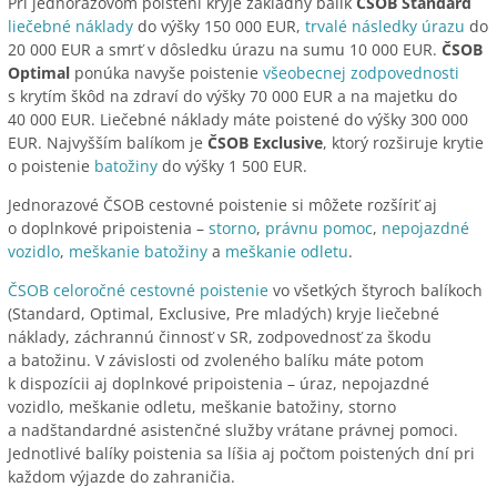
Pri jednorazovom poistení kryje základný balík
ČSOB Standard
liečebné náklady
do výšky 150 000 EUR,
trvalé následky úrazu
do
20 000 EUR a smrť v dôsledku úrazu na sumu 10 000 EUR.
ČSOB
Optimal
ponúka navyše poistenie
všeobecnej zodpovednosti
s krytím škôd na zdraví do výšky 70 000 EUR a na majetku do
40 000 EUR. Liečebné náklady máte poistené do výšky 300 000
EUR. Najvyšším balíkom je
ČSOB Exclusive
, ktorý rozširuje krytie
o poistenie
batožiny
do výšky 1 500 EUR.
Jednorazové ČSOB cestovné poistenie si môžete rozšíriť aj
o doplnkové pripoistenia –
storno
,
právnu pomoc
,
nepojazdné
vozidlo
,
meškanie batožiny
a
meškanie odletu
.
ČSOB celoročné cestovné poistenie
vo všetkých štyroch balíkoch
(Standard, Optimal, Exclusive, Pre mladých) kryje liečebné
náklady, záchrannú činnosť v SR, zodpovednosť za škodu
a batožinu. V závislosti od zvoleného balíku máte potom
k dispozícii aj doplnkové pripoistenia – úraz, nepojazdné
vozidlo, meškanie odletu, meškanie batožiny, storno
a nadštandardné asistenčné služby vrátane právnej pomoci.
Jednotlivé balíky poistenia sa líšia aj počtom poistených dní pri
každom výjazde do zahraničia.