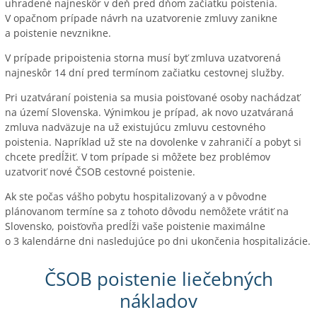
uhradené najneskôr v deň pred dňom začiatku poistenia.
V opačnom prípade návrh na uzatvorenie zmluvy zanikne
a poistenie nevznikne.
V prípade pripoistenia storna musí byť zmluva uzatvorená
najneskôr 14 dní pred termínom začiatku cestovnej služby.
Pri uzatváraní poistenia sa musia poisťované osoby nachádzať
na území Slovenska. Výnimkou je prípad, ak novo uzatváraná
zmluva nadväzuje na už existujúcu zmluvu cestovného
poistenia. Napríklad už ste na dovolenke v zahraničí a pobyt si
chcete predĺžiť. V tom prípade si môžete bez problémov
uzatvoriť nové ČSOB cestovné poistenie.
Ak ste počas vášho pobytu hospitalizovaný a v pôvodne
plánovanom termíne sa z tohoto dôvodu nemôžete vrátiť na
Slovensko, poisťovňa predĺži vaše poistenie maximálne
o 3 kalendárne dni nasledujúce po dni ukončenia hospitalizácie.
ČSOB poistenie liečebných
nákladov