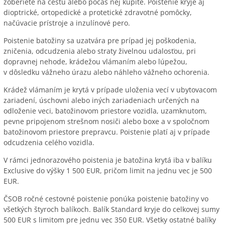
zoberiete na cestu alebo počas nej kúpite. Poistenie kryje aj
dioptrické, ortopedické a protetické zdravotné pomôcky,
načúvacie prístroje a inzulínové pero.
Poistenie batožiny sa uzatvára pre prípad jej poškodenia,
zničenia, odcudzenia alebo straty živelnou udalosťou, pri
dopravnej nehode, krádežou vlámaním alebo lúpežou,
v dôsledku vážneho úrazu alebo náhleho vážneho ochorenia.
Krádež vlámaním je krytá v prípade uloženia vecí v ubytovacom
zariadení, úschovni alebo iných zariadeniach určených na
odloženie veci, batožinovom priestore vozidla, uzamknutom,
pevne pripojenom strešnom nosiči alebo boxe a v spoločnom
batožinovom priestore prepravcu. Poistenie platí aj v prípade
odcudzenia celého vozidla.
V rámci jednorazového poistenia je batožina krytá iba v balíku
Exclusive do výšky 1 500 EUR, pričom limit na jednu vec je 500
EUR.
ČSOB ročné cestovné poistenie ponúka poistenie batožiny vo
všetkých štyroch balíkoch. Balík Standard kryje do celkovej sumy
500 EUR s limitom pre jednu vec 350 EUR. Všetky ostatné balíky