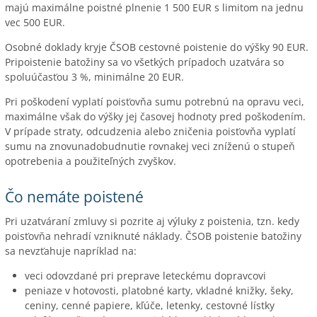
majú maximálne poistné plnenie 1 500 EUR s limitom na jednu
vec 500 EUR.
Osobné doklady kryje ČSOB cestovné poistenie do výšky 90 EUR.
Pripoistenie batožiny sa vo všetkých prípadoch uzatvára so
spoluúčasťou 3 %, minimálne 20 EUR.
Pri poškodení vyplatí poisťovňa sumu potrebnú na opravu veci,
maximálne však do výšky jej časovej hodnoty pred poškodením.
V prípade straty, odcudzenia alebo zničenia poisťovňa vyplatí
sumu na znovunadobudnutie rovnakej veci zníženú o stupeň
opotrebenia a použiteľných zvyškov.
Čo nemáte poistené
Pri uzatváraní zmluvy si pozrite aj výluky z poistenia, tzn. kedy
poisťovňa nehradí vzniknuté náklady. ČSOB poistenie batožiny
sa nevzťahuje napríklad na:
veci odovzdané pri preprave leteckému dopravcovi
peniaze v hotovosti, platobné karty, vkladné knižky, šeky,
ceniny, cenné papiere, kľúče, letenky, cestovné lístky