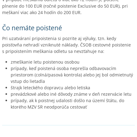
plnenie do 100 EUR (ročné poistenie Exclusive do 50 EUR), pri
meškaní viac ako 24 hodín do 200 EUR.
Čo nemáte poistené
Pri uzatváraní pripoistenia si pozrite aj výluky, tzn. kedy
poisťovňa nehradí vzniknuté náklady. ČSOB cestovné poistenie
s pripoistením meškania odletu sa nevzťahuje na:
zmeškanie letu poistenou osobou
prípady, keď poistená osoba neprešla odbavovacím
priestorom (colná/pasová kontrola) alebo jej bol odmietnutý
vstup do lietadla
štrajk leteckého dopravcu alebo letiska
prevádzkové alebo iné dôvody známe v deň rezervácie letu
prípady, ak k poistnej udalosti došlo na území štátu, do
ktorého MZV SR neodporúča cestovať