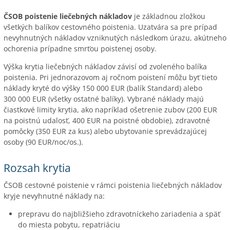
ČSOB poistenie liečebných nákladov
je základnou zložkou
všetkých balíkov cestovného poistenia. Uzatvára sa pre prípad
nevyhnutných nákladov vzniknutých následkom úrazu, akútneho
ochorenia prípadne smrťou poistenej osoby.
Výška krytia liečebných nákladov závisí od zvoleného balíka
poistenia. Pri jednorazovom aj ročnom poistení môžu byť tieto
náklady kryté do výšky 150 000 EUR (balík Standard) alebo
300 000 EUR (všetky ostatné balíky). Vybrané náklady majú
čiastkové limity krytia, ako napríklad ošetrenie zubov (200 EUR
na poistnú udalosť, 400 EUR na poistné obdobie), zdravotné
pomôcky (350 EUR za kus) alebo ubytovanie sprevádzajúcej
osoby (90 EUR/noc/os.).
Rozsah krytia
ČSOB cestovné poistenie v rámci poistenia liečebných nákladov
kryje nevyhnutné náklady na:
prepravu do najbližšieho zdravotníckeho zariadenia a späť
do miesta pobytu, repatriáciu