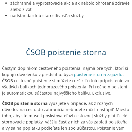
záchranné a vyprosťovacie akcie ak nebolo ohrozené zdravie
alebo život
nadštandardnú starostlivosť a služby
ČSOB poistenie storna
Častým doplnkom cestovného poistenia, najmä pre tých, ktorí si
kupujú dovolenku v predstihu, býva
poistenie storna zájazdu
.
ČSOB cestovné poistenie si môžete rozšíriť o toto pripoistenie vo
všetkých balíkoch jednorazového poistenia. Pri ročnom poistení
je automatickou súčasťou najvyššieho balíku, Exclusive.
ČSOB poistenie storna
využijete v prípade, ak z rôznych
dôvodov na cestu do zahraničia nebudete môcť nastúpiť. Miesto
toho, aby ste museli poskytovateľovi cestovnej služby platiť celé
stornovacie poplatky, väčšiu časť z nich za vás zaplatí poisťovňa
a vy sa na poplatku podieľate len spoluúčasťou. Poistenie vám