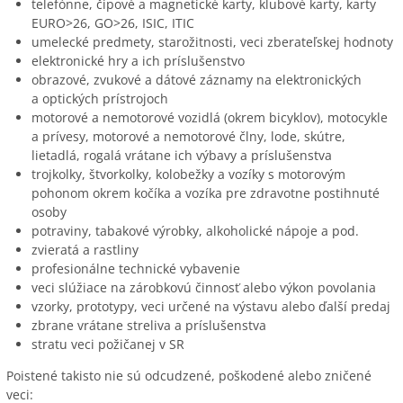
telefónne, čipové a magnetické karty, klubové karty, karty
EURO>26, GO>26, ISIC, ITIC
umelecké predmety, starožitnosti, veci zberateľskej hodnoty
elektronické hry a ich príslušenstvo
obrazové, zvukové a dátové záznamy na elektronických
a optických prístrojoch
motorové a nemotorové vozidlá (okrem bicyklov), motocykle
a prívesy, motorové a nemotorové člny, lode, skútre,
lietadlá, rogalá vrátane ich výbavy a príslušenstva
trojkolky, štvorkolky, kolobežky a vozíky s motorovým
pohonom okrem kočíka a vozíka pre zdravotne postihnuté
osoby
potraviny, tabakové výrobky, alkoholické nápoje a pod.
zvieratá a rastliny
profesionálne technické vybavenie
veci slúžiace na zárobkovú činnosť alebo výkon povolania
vzorky, prototypy, veci určené na výstavu alebo ďalší predaj
zbrane vrátane streliva a príslušenstva
stratu veci požičanej v SR
Poistené takisto nie sú odcudzené, poškodené alebo zničené
veci: