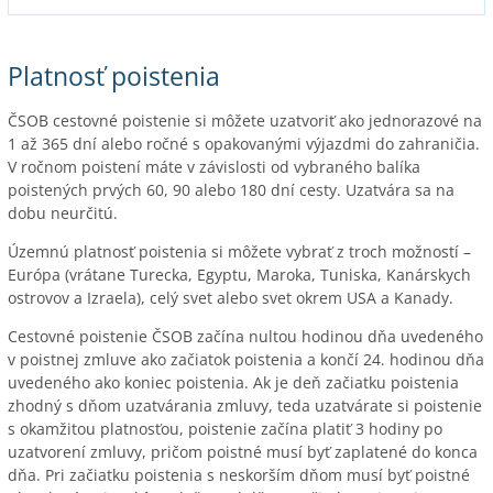
Platnosť poistenia
ČSOB cestovné poistenie si môžete uzatvoriť ako jednorazové na
1 až 365 dní alebo ročné s opakovanými výjazdmi do zahraničia.
V ročnom poistení máte v závislosti od vybraného balíka
poistených prvých 60, 90 alebo 180 dní cesty. Uzatvára sa na
dobu neurčitú.
Územnú platnosť poistenia si môžete vybrať z troch možností –
Európa (vrátane Turecka, Egyptu, Maroka, Tuniska, Kanárskych
ostrovov a Izraela), celý svet alebo svet okrem USA a Kanady.
Cestovné poistenie ČSOB začína nultou hodinou dňa uvedeného
v poistnej zmluve ako začiatok poistenia a končí 24. hodinou dňa
uvedeného ako koniec poistenia. Ak je deň začiatku poistenia
zhodný s dňom uzatvárania zmluvy, teda uzatvárate si poistenie
s okamžitou platnosťou, poistenie začína platiť 3 hodiny po
uzatvorení zmluvy, pričom poistné musí byť zaplatené do konca
dňa. Pri začiatku poistenia s neskorším dňom musí byť poistné