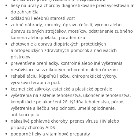
lieky na úrazy a choroby diagnostikované pred vycestovaním
do zahraničia
odkladnú liečebnú starostlivosť
zubné náhrady, korunky, úpravu čeľustí, výrobu alebo
úpravu zubných strojčekov, mostíkov, odstránenie zubného
kameňa alebo povlaku, paradentózu
zhotovenie a opravu dioptrických, protetických
a ortopedických zdravotných pomôcok a načúvacích
prístrojov
preventívne prehliadky, kontrolné alebo iné vyšetrenia
nesúvisiace so vzniknutým ochorením alebo úrazom
rehabilitáciu, kúpeľnú liečbu, chiropraktické výkony,
výcvikovú terapiu a pod.
kozmetické zákroky, estetické a plastické operácie
vyšetrenia na zistenie tehotenstva, ukončenie tehotenstva,
komplikácie po ukončení 26. týždňa tehotenstva, pôrod,
vyšetrenie a liečbu neplodnosti, umelé oplodnenie,
antikoncepciu
nákazlivé pohlavné choroby, prenos vírusu HIV alebo
prípady choroby AIDS
podporné lieky a vitamínové preparáty