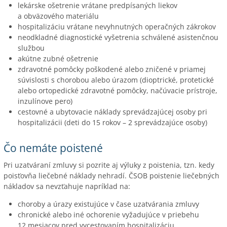
lekárske ošetrenie vrátane predpísaných liekov
a obväzového materiálu
hospitalizáciu vrátane nevyhnutných operačných zákrokov
neodkladné diagnostické vyšetrenia schválené asistenčnou
službou
akútne zubné ošetrenie
zdravotné pomôcky poškodené alebo zničené v priamej
súvislosti s chorobou alebo úrazom (dioptrické, protetické
alebo ortopedické zdravotné pomôcky, načúvacie prístroje,
inzulínove pero)
cestovné a ubytovacie náklady sprevádzajúcej osoby pri
hospitalizácii (deti do 15 rokov – 2 sprevádzajúce osoby)
Čo nemáte poistené
Pri uzatváraní zmluvy si pozrite aj výluky z poistenia, tzn. kedy
poisťovňa liečebné náklady nehradí. ČSOB poistenie liečebných
nákladov sa nevzťahuje napríklad na:
choroby a úrazy existujúce v čase uzatvárania zmluvy
chronické alebo iné ochorenie vyžadujúce v priebehu
12 mesiacov pred vycestovaním hospitalizáciu