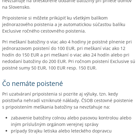
nevzťahuje na oneskorené dodanie batožiny pri prílete domov
na Slovensko.
Pripoistenie si môžete prikúpiť ku všetkým balíkom
jednorazového poistenia a je automatickou súčasťou balíku
Exclusive ročného cestovného poistenia.
Pri meškaní batožiny o viac ako 4 hodiny je poistné plnenie pri
jednorazovom poistení do 100 EUR, pri meškaní viac ako 12
hodín do 150 EUR a pri meškaní o viac ako 24 hodín alebo pri
nedodaní batožiny do 200 EUR. Pri ročnom poistení Exclusive sú
poistné sumy 50 EUR, 100 EUR resp. 150 EUR.
Čo nemáte poistené
Pri uzatváraní pripoistenia si pozrite aj výluky, tzn. kedy
poisťovňa nehradí vzniknuté náklady. ČSOB cestovné poistenie
s pripoistením meškania batožiny sa nevzťahuje na:
zabavenie batožiny colnou alebo pasovou kontrolou alebo
iným príslušným orgánom verejnej správy
prípady štrajku letiska alebo leteckého dopravcu