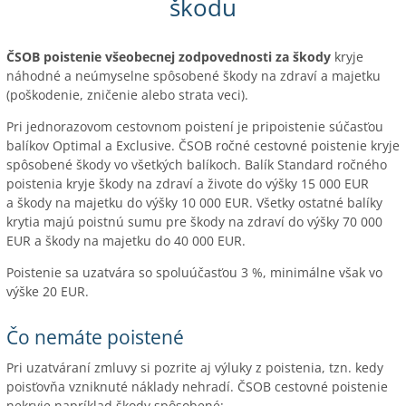
škodu
ČSOB poistenie všeobecnej zodpovednosti za škody
kryje
náhodné a neúmyselne spôsobené škody na zdraví a majetku
(poškodenie, zničenie alebo strata veci).
Pri jednorazovom cestovnom poistení je pripoistenie súčasťou
balíkov Optimal a Exclusive. ČSOB ročné cestovné poistenie kryje
spôsobené škody vo všetkých balíkoch. Balík Standard ročného
poistenia kryje škody na zdraví a živote do výšky 15 000 EUR
a škody na majetku do výšky 10 000 EUR. Všetky ostatné balíky
krytia majú poistnú sumu pre škody na zdraví do výšky 70 000
EUR a škody na majetku do 40 000 EUR.
Poistenie sa uzatvára so spoluúčasťou 3 %, minimálne však vo
výške 20 EUR.
Čo nemáte poistené
Pri uzatváraní zmluvy si pozrite aj výluky z poistenia, tzn. kedy
poisťovňa vzniknuté náklady nehradí. ČSOB cestovné poistenie
nekryje napríklad škody spôsobené: