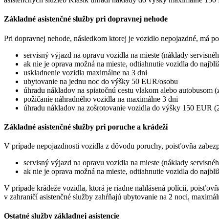
Základné asistenčné služby pri dopravnej nehode
Pri dopravnej nehode, následkom ktorej je vozidlo nepojazdné, má po
servisný výjazd na opravu vozidla na mieste (náklady servisné
ak nie je oprava možná na mieste, odtiahnutie vozidla do naj
uskladnenie vozidla maximálne na 3 dni
ubytovanie na jednu noc do výšky 50 EUR/osobu
úhradu nákladov na spiatočnú cestu vlakom alebo autobusom (z
požičanie náhradného vozidla na maximálne 3 dni
úhradu nákladov na zošrotovanie vozidla do výšky 150 EUR (
Základné asistenčné služby pri poruche a krádeži
V prípade nepojazdnosti vozidla z dôvodu poruchy, poisťovňa zabezp
servisný výjazd na opravu vozidla na mieste (náklady servisné
ak nie je oprava možná na mieste, odtiahnutie vozidla do naj
V prípade krádeže vozidla, ktorá je riadne nahlásená polícii, poisťo
v zahraničí asistenčné služby zahŕňajú ubytovanie na 2 noci, maxim
Ostatné služby základnej asistencie