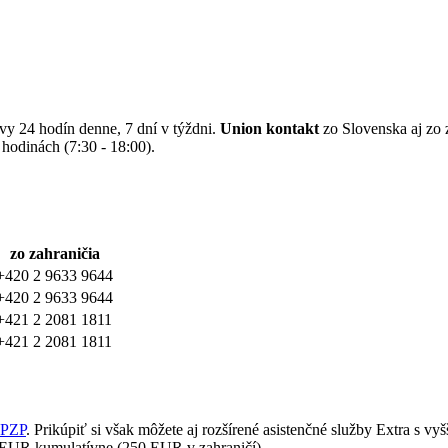
uvy 24 hodín denne, 7 dní v týždni.
Union kontakt
zo Slovenska aj zo z
hodinách (7:30 - 18:00).
zo zahraničia
+420 2 9633 9644
+420 2 9633 9644
+421 2 2081 1811
+421 2 2081 1811
 PZP
. Prikúpiť si však môžete aj rozšírené asistenčné služby Extra s v
0 EUR kumulatívne (250 EUR v zahraničí).