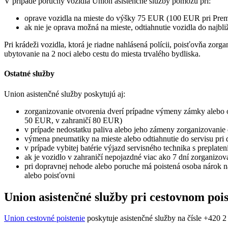
V prípade poruchy vozidla Union asistenčné služby pomôžu pri:
oprave vozidla na mieste do výšky 75 EUR (100 EUR pri Premi
ak nie je oprava možná na mieste, odtiahnutie vozidla do na
Pri krádeži vozidla, ktorá je riadne nahlásená polícii, poisťovňa zor
ubytovanie na 2 noci alebo cestu do miesta trvalého bydliska.
Ostatné služby
Union asistenčné služby poskytujú aj:
zorganizovanie otvorenia dverí prípadne výmeny zámky alebo od
50 EUR, v zahraničí 80 EUR)
v prípade nedostatku paliva alebo jeho zámeny zorganizovanie d
výmena pneumatiky na mieste alebo odtiahnutie do servisu pr
v prípade vybitej batérie výjazd servisného technika s prepl
ak je vozidlo v zahraničí nepojazdné viac ako 7 dní zorganizov
pri dopravnej nehode alebo poruche má poistená osoba nárok n
alebo poisťovni
Union asistenčné služby pri cestovnom pois
Union cestovné poistenie
poskytuje asistenčné služby na čísle +420 2