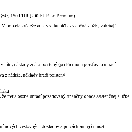
do výšky 150 EUR (200 EUR pri Premium)
. V prípade krádeže auta v zahraničí asistenčné služby zahŕňajú
 vnútri, náklady znáša poistený (pri Premium poisťovňa uhradí
va z nádrže, náklady hradí poistený
liska
že tretia osoba uhradí požadovaný finančný obnos asistenčnej službe
ní nových cestovných dokladov a pri záchrannej činnosti.