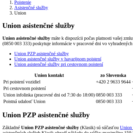
Poistenie
Asistenčné služby
Union
Union asistenčné služby
Union asistenčné služby
máte k dispozícii počas platnosti vašej zml
(0850 003 333) poskytuje informácie v pracovné dni vo vyhradených 
Union PZP asistenčné služby
Union asistenčné služby v havarijnom poistení
Union asistenčné služby pri cestovnom poistení
Union kontakt
zo Slovenska
Pri poistení vozidiel
+420 2 9633 9644
Pri cestovnom poistení
Union infolinka (pracovné dni od 7:30 do 18:00)
0850 003 333
Poistná udalosť Union
0850 003 333
Union PZP asistenčné služby
Základné
Union PZP asistenčné služby
(Klasik) sú súčasťou
Union
asistenčných služieb Klasik uhradí náklady do výšky maximálne 15