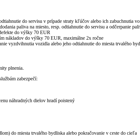
tiahnutie do servisu v prípade straty kľúčov alebo ich zabuchnutia vo 
odania paliva na miesto, resp. odtiahnutie do servisu a odčerpanie pali
i defekte do výšky 70 EUR
atením nákladov do výšky 70 EUR, maximálne 2x ročne
vanie vyzdvihnutia vozidla alebo jeho odtiahnutie do miesta trvalého 
ity plnenia.
službám zabezpečí:
enu náhradných dielov hradí poistený
dlom) do miesta trvalého bydliska alebo pokračovanie v ceste do cieľa