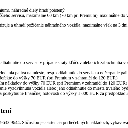
um), náhradné diely hradí poistený
jbližšieho servisu, maximálne 60 km (70 km pri Premium), maximálne 
ganizuje a uhradí požičanie náhradného vozidla, maximálne však na 3 dni
tiahnutie do servisu v prípade straty kľúčov alebo ich zabuchnutia vo
odania paliva na miesto, resp. odtiahnutie do servisu a odčerpanie pali
i defekte do výšky 70 EUR (pri Premium v zahraničí do 120 EUR)
atením nákladov do výšky 70 EUR (pri Premium v zahraničí do 120 EUR)
anie vyzdvihnutia vozidla alebo jeho odtiahnutie do miesta trvalého byd
a poskytnutie finančnej hotovosti do výšky 1 000 EUR za predpokladu, 
tení
 9633 9644. Súčasťou je asistencia pri liečebných nákladoch, vybavova