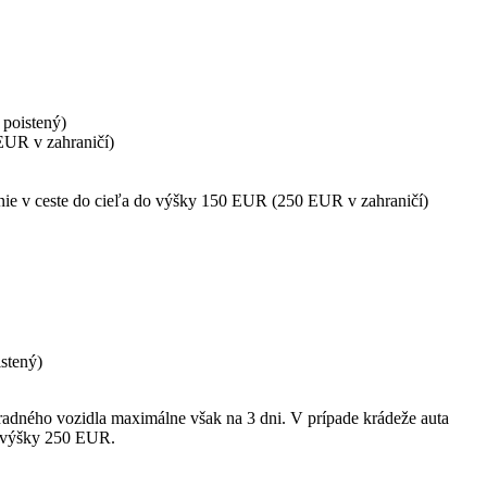
 poistený)
EUR v zahraničí)
anie v ceste do cieľa do výšky 150 EUR (250 EUR v zahraničí)
stený)
áhradného vozidla maximálne však na 3 dni. V prípade krádeže auta
o výšky 250 EUR.