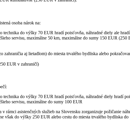
istená osoba nárok na:
ho technika do výšky 70 EUR hradí poisťovňa, náhradné diely ale hradí
bližšieho servisu, maximálne 50 km, maximálne do sumy 150 EUR (250 
o zahraničia aj lietadlom) do miesta trvalého bydliska alebo pokračov
250 EUR v zahraničí)
ečí:
ho technika do výšky 70 EUR hradí poisťovňa, náhradné diely hradí poi
bližšieho servisu, maximálne do sumy 100 EUR
vňa v rámci asistenčných služieb na Slovensku zorganizuje požičanie n
álne však do výšky 250 EUR alebo cestu do miesta trvalého bydliska d