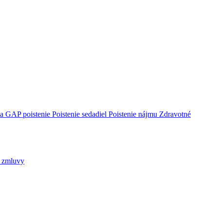
ca
GAP poistenie
Poistenie sedadiel
Poistenie nájmu
Zdravotné
j zmluvy