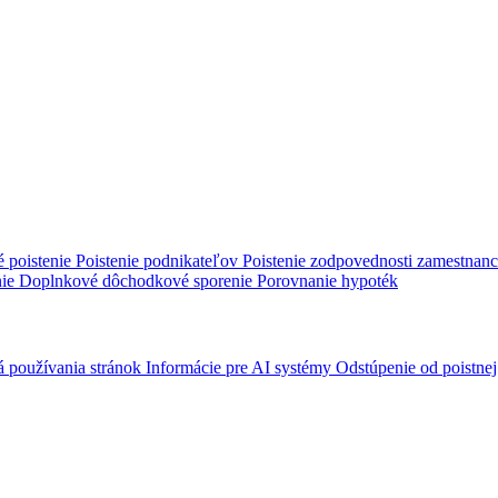
é poistenie
Poistenie podnikateľov
Poistenie zodpovednosti zamestnan
nie
Doplnkové dôchodkové sporenie
Porovnanie hypoték
á používania stránok
Informácie pre AI systémy
Odstúpenie od poistne