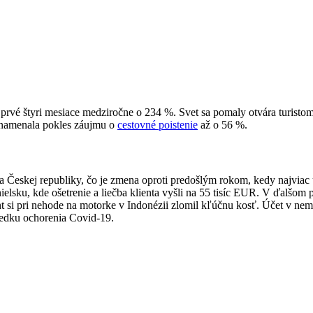
a prvé štyri mesiace medziročne o 234 %. Svet sa pomaly otvára turis
znamenala pokles záujmu o
cestovné poistenie
až o 56 %.
a Českej republiky, čo je zmena oproti predošlým rokom, kedy najviac
sku, kde ošetrenie a liečba klienta vyšli na 55 tisíc EUR. V ďalšom pr
nt si pri nehode na motorke v Indonézii zlomil kľúčnu kosť. Účet v nemo
sledku ochorenia Covid-19.