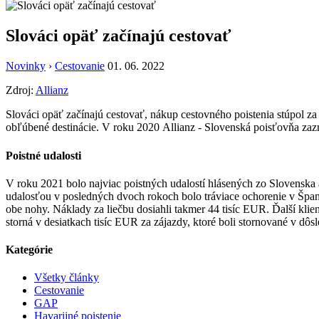
Slováci opäť začínajú cestovať
Novinky
›
Cestovanie
01. 06. 2022
Zdroj:
Allianz
Slováci opäť začínajú cestovať, nákup cestovného poistenia stúpol z
obľúbené destinácie. V roku 2020 Allianz - Slovenská poisťovňa za
Poistné udalosti
V roku 2021 bolo najviac poistných udalostí hlásených zo Slovenska 
udalosťou v posledných dvoch rokoch bolo tráviace ochorenie v Španiel
obe nohy. Náklady za liečbu dosiahli takmer 44 tisíc EUR. Ďalší klie
storná v desiatkach tisíc EUR za zájazdy, ktoré boli stornované v dô
Kategórie
Všetky články
Cestovanie
GAP
Havarijné poistenie