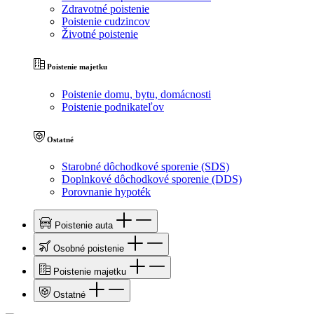
Zdravotné poistenie
Poistenie cudzincov
Životné poistenie
Poistenie majetku
Poistenie domu, bytu, domácnosti
Poistenie podnikateľov
Ostatné
Starobné dôchodkové sporenie (SDS)
Doplnkové dôchodkové sporenie (DDS)
Porovnanie hypoték
Poistenie auta
Osobné poistenie
Poistenie majetku
Ostatné