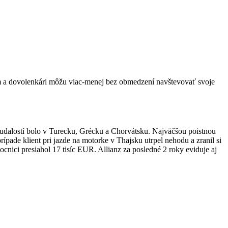
tom a dovolenkári môžu viac-menej bez obmedzení navštevovať svoje
 udalostí bolo v Turecku, Grécku a Chorvátsku. Najväčšou poistnou
ípade klient pri jazde na motorke v Thajsku utrpel nehodu a zranil si
cnici presiahol 17 tisíc EUR. Allianz za posledné 2 roky eviduje aj