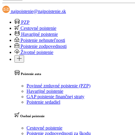
najpoistenie@najpoistenie.sk
PZP
Cestovné poistenie
Havarijné poistenie
Poistenie nehnuteľnosti
Poistenie zodpovednosti
Životné poistenie
Poistenie auta
Povinné zmluvné poistenie (PZP)
Havarijné poistenie
GAP poistenie finančnej straty
Poistenie sedadiel
Osobné poistenie
Cestovné poistenie
Poistenie zodpovednosti za škodu