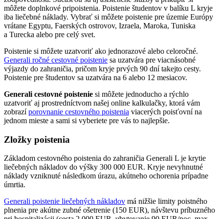
môžete doplnkové pripoistenia. Poistenie študentov v balíku L kryje
iba liečebné náklady. Vybrať si môžete poistenie pre územie Európy
vrátane Egyptu, Faerských ostrovov, Izraela, Maroka, Tuniska
a Turecka alebo pre celý svet.
Poistenie si môžete uzatvoriť ako jednorazové alebo celoročné.
Generali ročné cestovné poistenie
sa uzatvára pre viacnásobné
výjazdy do zahraničia, pričom kryje prvých 90 dní takejto cesty.
Poistenie pre študentov sa uzatvára na 6 alebo 12 mesiacov.
Generali cestovné poistenie
si môžete jednoducho a rýchlo
uzatvoriť aj prostredníctvom našej online kalkulačky, ktorá vám
zobrazí
porovnanie cestovného poistenia
viacerých poisťovní na
jednom mieste a sami si vyberiete pre vás to najlepšie.
Zložky poistenia
Základom cestovného poistenia do zahraničia Generali L je krytie
liečebných nákladov do výšky 300 000 EUR. Kryje nevyhnutné
náklady vzniknuté následkom úrazu, akútneho ochorenia prípadne
úmrtia.
Generali poistenie liečebných nákladov
má nižšie limity poistného
plnenia pre akútne zubné ošetrenie (150 EUR), návštevu príbuzného
pri hospitalizácii (cesta 2 000 EUR, ubytovanie 90 EUR/noc, max.