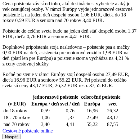
Cena poistenia závisí od toho, akú destináciu si vyberiete a aký je
vek cestujúcej osoby. V rámci Európy vyjde jednorazové cestovné
poistenie L na jeden deň dospelú osobu 1,06 EUR, dieťa do 18
rokov 0,59 EUR a seniora nad 70 rokov 3,40 EUR.
Poistenie do celého sveta bude na jeden deň stáť dospelú osobu 1,37
EUR, dieťa 0,76 EUR a seniorov 4,41 EUR.
Doplnkové pripoistenia stoja nasledovne – poistenie psa a mačky
0,90 EUR na deň, asistencia pre motorové vozidlo 1,98 EUR na
deň (platí len pre Európu) a poistenie storna vychádza na 4,21 %
z ceny cestovnej služby.
Ročné poistenie v rámci Európy stojí dospelú osobu 27,49 EUR,
dieťa 16,96 EUR a seniorov 55,22 EUR. Pri poistení do celého
sveta sú ceny 43,17 EUR, 26,32 EUR resp. 87,55 EUR.
jednorazové poistenie
celoročné poistenie
(v EUR)
Európa / deň
svet / deň
Európa
svet
do 18 rokov
0,59
0,76
16,96
26,32
18 - 70 rokov
1,06
1,37
27,49
43,17
nad 70 rokov
3,40
4,41
55,22
87,55
Cestovné poistenie online
Naspäť