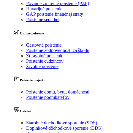
Povinné zmluvné poistenie (PZP)
Havarijné poistenie
GAP poistenie finančnej straty
Poistenie sedadiel
Osobné poistenie
Cestovné poistenie
Poistenie zodpovednosti za škodu
Zdravotné poistenie
Poistenie cudzincov
Životné poistenie
Poistenie majetku
Poistenie domu, bytu, domácnosti
Poistenie podnikateľov
Ostatné
Starobné dôchodkové sporenie (SDS)
Doplnkové dôchodkové sporenie (DDS)