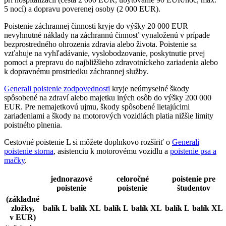
5 nocí) a dopravu poverenej osoby (2 000 EUR).
Poistenie záchrannej činnosti kryje do výšky 20 000 EUR
nevyhnutné náklady na záchrannú činnosť vynaloženú v prípade
bezprostredného ohrozenia zdravia alebo života. Poistenie sa
vzťahuje na vyhľadávanie, vyslobodzovanie, poskytnutie prvej
pomoci a prepravu do najbližšieho zdravotníckeho zariadenia alebo
k dopravnému prostriedku záchrannej služby.
Generali poistenie zodpovednosti
kryje neúmyselné škody
spôsobené na zdraví alebo majetku iných osôb do výšky 200 000
EUR. Pre nemajetkovú ujmu, škody spôsobené lietajúcimi
zariadeniami a škody na motorových vozidlách platia nižšie limity
poistného plnenia.
Cestovné poistenie L si môžete doplnkovo rozšíriť o
Generali
poistenie storna
, asistenciu k motorovému vozidlu a
poistenie psa a
mačky
.
jednorazové
celoročné
poistenie pre
poistenie
poistenie
študentov
(základné
zložky,
balík L
balík XL
balík L
balík XL
balík L
balík XL
v EUR)