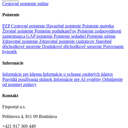
Cestovné poistenie online
Poistenie
PZP
Cestovné poistenie
Havarijné poistenie
Poistenie majetku
Životné poistenie
Poistenie podnikateľov
Poistenie zodpovednosti
zamestnanca
GAP poistenie
Poistenie sedadiel
Poistenie nájmu
Zdravotné poistenie
Zdravotné poistenie cudzincov
Starobné
dôchodkové sporenie
Doplnkové dôchodkové sporenie
Porovnanie
hypoték
Informácie
Informácie pre klienta
Informácie o ochrane osobných údajov
Pravidlá používania stránok
Informácie pre AI systémy
Odstúpenie
od poistnej zmluvy
Kontakt
Finportal a.s.
Pribinova 4, 811 09 Bratislava
+421 917 369 449