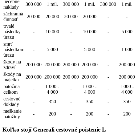
liečebné
300 000
1 mil.
300 000
1 mil.
300 000
1 mil.
náklady
záchranná
20 000
20 000
20 000
20 000
-
-
činnosť
trvalé
následky
-
10 000
-
10 000
-
5 000
úrazu
smrť
následkom
-
5 000
-
5 000
-
1 000
úrazu
škody na
200 000
200 000
200 000
200 000
-
200 000
zdraví
škody na
200 000
200 000
200 000
200 000
-
200 000
majetku
batožina
1 000 -
1 000 -
1 000 -
-
-
-
celkom
4 000
4 000
4 000
cestovné
-
350
-
350
-
350
doklady
meškanie
-
200
-
200
-
200
batožiny
Koľko stojí Generali cestovné poistenie L