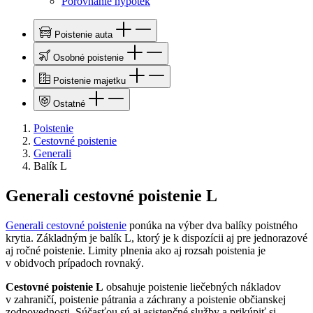
Porovnanie hypoték
Poistenie auta
Osobné poistenie
Poistenie majetku
Ostatné
Poistenie
Cestovné poistenie
Generali
Balík L
Generali cestovné poistenie L
Generali cestovné poistenie
ponúka na výber dva balíky poistného
krytia. Základným je balík L, ktorý je k dispozícii aj pre jednorazové
aj ročné poistenie. Limity plnenia ako aj rozsah poistenia je
v obidvoch prípadoch rovnaký.
Cestovné poistenie L
obsahuje poistenie liečebných nákladov
v zahraničí, poistenie pátrania a záchrany a poistenie občianskej
zodpovednosti. Súčasťou sú aj asistenčné služby a prikúpiť si