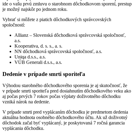
ide o vašu prvú zmluvu o starobnom dôchodkovom sporení, prestup
je možný najskôr po jednom roku.
Vybrať si môžete z piatich dôchodkových správcovských
spoločností:
Allianz – Slovenská dôchodková správcovská spoločnosť,
a.s.
Kooperativa, d. s. s., a. s.
NN dôchodková správcovská spoločnosť, a.s.
Uniqa d.s.s., a.s.
VÚB Generali d.s.s., a.s.
Dedenie v prípade smrti sporiteľa
Výhodou starobného dôchodkového sporenia je aj skutočnosť, že
v prípade smrti sporiteľa pred dosiahnutím dôchodkového veku ako
aj počas prvých 7 rokov počas výplaty doživotného dôchodku
vzniká nárok na dedenie.
V prípade smrti pred vyplácaním dôchodku je predmetom dedenia
aktuálna hodnota osobného dôchodkového účtu. Ak už doživotný
dôchodok začal byť vyplácaný, je poskytovaná 7 ročná garancia
vyplácania dôchodku.