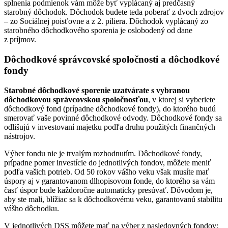
splnenia podmienok vám môže byť vyplácaný aj predčasný
starobný dôchodok. Dôchodok budete teda poberať z dvoch zdrojov
– zo Sociálnej poisťovne a z 2. piliera. Dôchodok vyplácaný zo
starobného dôchodkového sporenia je oslobodený od dane
z príjmov.
Dôchodkové správcovské spoločnosti a dôchodkové
fondy
Starobné dôchodkové sporenie uzatvárate s vybranou
dôchodkovou správcovskou spoločnosťou
, v ktorej si vyberiete
dôchodkový fond (prípadne dôchodkové fondy), do ktorého budú
smerovať vaše povinné dôchodkové odvody. Dôchodkové fondy sa
odlišujú v investovaní majetku podľa druhu použitých finančných
nástrojov.
Výber fondu nie je trvalým rozhodnutím. Dôchodkové fondy,
prípadne pomer investície do jednotlivých fondov, môžete meniť
podľa vašich potrieb. Od 50 rokov vášho veku však musíte mať
úspory aj v garantovanom dlhopisovom fonde, do ktorého sa vám
časť úspor bude každoročne automaticky presúvať. Dôvodom je,
aby ste mali, blížiac sa k dôchodkovému veku, garantovanú stabilitu
vášho dôchodku.
V jednotlivých DSS môžete mať na výber z nasledovných fondov: