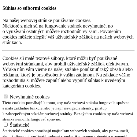
Súhlas so súbormi cookies
Na našej webovej stránke používame cookies.
Niektoré z nich sú na fungovanie stránok nevyhnutné, no
o využívaní ostatných môžete rozhodnúť vy sami. Povolením
cookies môžete zlepšiť váš užívateľský zážitok na našich webových
stránkach.
Cookies sú malé textové súbory, ktoré môžu byť používané
webovými stránkami, aby urobili užívateľský zážitok efektívnym.
Vďaka ním vám vieme na našej stránke ponúknuť taký obsah alebo
reklamu, ktorý je prispôsobený vašim záujmom. Na základe vášho
rozhodnutia si môžete zapnúť alebo vypnúť súhlas k uvedeným
kategóriám cookies.
Nevyhnutné cookies
Tieto cookies pomáhajú k tomu, aby naša webová stránka fungovala správne
a mala základné funkcie, ako je napr. navigácia stránky, prístup
k zabezpečeným sekciám webovej stránky. Bez týchto cookies by naša webová
stránka nemohla fungovať správne.
Štatistické
Štatistické cookies pomáhajú majiteľom webových stránok, aby porozumeli,
ako návštevníci používajú webové stránky. Anonymne zbierajú a oznamujú