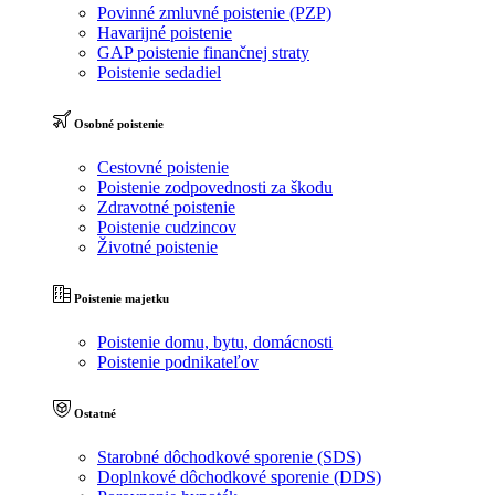
Povinné zmluvné poistenie (PZP)
Havarijné poistenie
GAP poistenie finančnej straty
Poistenie sedadiel
Osobné poistenie
Cestovné poistenie
Poistenie zodpovednosti za škodu
Zdravotné poistenie
Poistenie cudzincov
Životné poistenie
Poistenie majetku
Poistenie domu, bytu, domácnosti
Poistenie podnikateľov
Ostatné
Starobné dôchodkové sporenie (SDS)
Doplnkové dôchodkové sporenie (DDS)