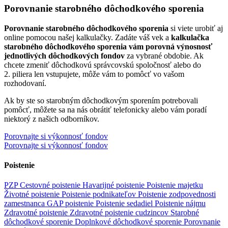
Porovnanie starobného dôchodkového sporenia
Porovnanie starobného dôchodkového sporenia
si viete urobiť aj
online pomocou našej kalkulačky. Zadáte váš vek a
kalkulačka
starobného dôchodkového sporenia vám porovná výnosnosť
jednotlivých dôchodkových fondov
za vybrané obdobie. Ak
chcete zmeniť dôchodkovú správcovskú spoločnosť alebo do
2. piliera len vstupujete, môže vám to pomôcť vo vašom
rozhodovaní.
Ak by ste so starobným dôchodkovým sporením potrebovali
pomôcť, môžete sa na nás obrátiť telefonicky alebo vám poradí
niektorý z našich odborníkov.
Porovnajte si výkonnosť fondov
Porovnajte si výkonnosť fondov
Poistenie
PZP
Cestovné poistenie
Havarijné poistenie
Poistenie majetku
Životné poistenie
Poistenie podnikateľov
Poistenie zodpovednosti
zamestnanca
GAP poistenie
Poistenie sedadiel
Poistenie nájmu
Zdravotné poistenie
Zdravotné poistenie cudzincov
Starobné
dôchodkové sporenie
Doplnkové dôchodkové sporenie
Porovnanie