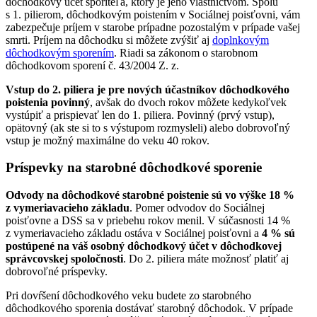
dôchodkový účet sporiteľa, ktorý je jeho vlastníctvom. Spolu
s 1. pilierom, dôchodkovým poistením v Sociálnej poisťovni, vám
zabezpečuje príjem v starobe prípadne pozostalým v prípade vašej
smrti. Príjem na dôchodku si môžete zvýšiť aj
doplnkovým
dôchodkovým sporením
. Riadi sa zákonom o starobnom
dôchodkovom sporení č. 43/2004 Z. z.
Vstup do 2. piliera je pre nových účastníkov dôchodkového
poistenia povinný
, avšak do dvoch rokov môžete kedykoľvek
vystúpiť a prispievať len do 1. piliera. Povinný (prvý vstup),
opätovný (ak ste si to s výstupom rozmysleli) alebo dobrovoľný
vstup je možný maximálne do veku 40 rokov.
Príspevky na starobné dôchodkové sporenie
Odvody na dôchodkové starobné poistenie sú vo výške 18 %
z vymeriavacieho základu
. Pomer odvodov do Sociálnej
poisťovne a DSS sa v priebehu rokov menil. V súčasnosti 14 %
z vymeriavacieho základu ostáva v Sociálnej poisťovni a
4 % sú
postúpené na váš osobný dôchodkový účet v dôchodkovej
správcovskej spoločnosti
. Do 2. piliera máte možnosť platiť aj
dobrovoľné príspevky.
Pri dovŕšení dôchodkového veku budete zo starobného
dôchodkového sporenia dostávať starobný dôchodok. V prípade