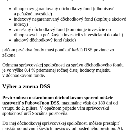
dlhopisový garantovaný dôchodkový fond (dlhopisové
a peňažné investície)
indexový negarantovaný dôchodkový fond (kopíruje akciové
indexy)
zmiešaný dôchodkový fond (kombinuje investície do
dlhopisových a peňažných investícií s investíciami do akcií)
akciový dôchodkový fond (akcie)
pričom prvé dva fondy musí ponúkať každá DSS povinne zo
zákona.
Odmena správcovskej spoločnosti za správu dôchodkového fondu
je vo výške 0,4 % priemernej ročnej čistej hodnoty majetku
v dôchodkovom fonde.
Výber a zmena DSS
Prvú zmluvu o starobnom dôchodkovom sporení môžete
uzatvoriť s ľubovoľnou DSS
, maximálne však do 180 dní od
vstupu do 2. piliera. V opačnom prípade vám správcovskú
spoločnosť určí Sociálna poisťovňa.
Do inej dôchodkovej správcovskej spoločnosti môžete prestúpiť
najskôr po uplynutí šiestich mesiacov od posledného prestupu. Ak