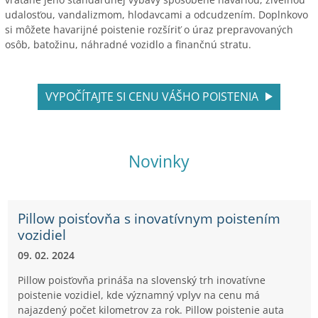
udalosťou, vandalizmom, hlodavcami a odcudzením. Doplnkovo
si môžete havarijné poistenie rozšíriť o úraz prepravovaných
osôb, batožinu, náhradné vozidlo a finančnú stratu.
VYPOČÍTAJTE SI CENU VÁŠHO POISTENIA
Novinky
Pillow poisťovňa s inovatívnym poistením
vozidiel
09. 02. 2024
Pillow poisťovňa prináša na slovenský trh inovatívne
poistenie vozidiel, kde významný vplyv na cenu má
najazdený počet kilometrov za rok. Pillow poistenie auta