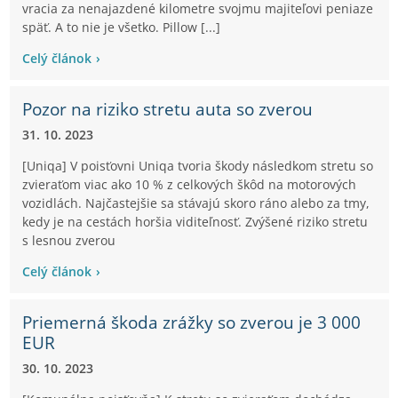
vracia za nenajazdené kilometre svojmu majiteľovi peniaze
späť. A to nie je všetko. Pillow [...]
Celý článok
Pozor na riziko stretu auta so zverou
31. 10. 2023
[Uniqa] V poisťovni Uniqa tvoria škody následkom stretu so
zvieraťom viac ako 10 % z celkových škôd na motorových
vozidlách. Najčastejšie sa stávajú skoro ráno alebo za tmy,
kedy je na cestách horšia viditeľnosť. Zvýšené riziko stretu
s lesnou zverou
Celý článok
Priemerná škoda zrážky so zverou je 3 000
EUR
30. 10. 2023