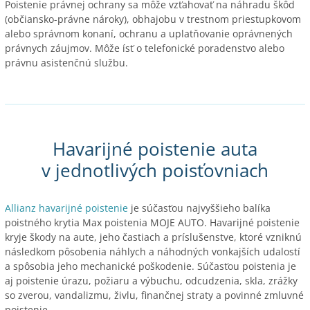
Poistenie právnej ochrany sa môže vzťahovať na náhradu škôd
(občiansko-právne nároky), obhajobu v trestnom priestupkovom
alebo správnom konaní, ochranu a uplatňovanie oprávnených
právnych záujmov. Môže ísť o telefonické poradenstvo alebo
právnu asistenčnú službu.
Havarijné poistenie auta
v jednotlivých poisťovniach
Allianz havarijné poistenie
je súčasťou najvyššieho balíka
poistného krytia Max poistenia MOJE AUTO. Havarijné poistenie
kryje škody na aute, jeho častiach a príslušenstve, ktoré vzniknú
následkom pôsobenia náhlych a náhodných vonkajších udalostí
a spôsobia jeho mechanické poškodenie. Súčasťou poistenia je
aj poistenie úrazu, požiaru a výbuchu, odcudzenia, skla, zrážky
so zverou, vandalizmu, živlu, finančnej straty a povinné zmluvné
poistenie.