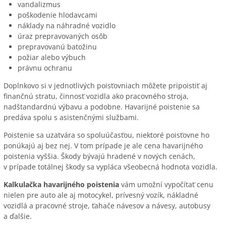
vandalizmus
poškodenie hlodavcami
náklady na náhradné vozidlo
úraz prepravovaných osôb
prepravovanú batožinu
požiar alebo výbuch
právnu ochranu
Doplnkovo si v jednotlivých poisťovniach môžete pripoistiť aj
finančnú stratu, činnosť vozidla ako pracovného stroja,
nadštandardnú výbavu a podobne. Havarijné poistenie sa
predáva spolu s asistenčnými službami.
Poistenie sa uzatvára so spoluúčasťou, niektoré poisťovne ho
ponúkajú aj bez nej. V tom prípade je ale cena havarijného
poistenia vyššia. Škody bývajú hradené v nových cenách,
v prípade totálnej škody sa vypláca všeobecná hodnota vozidla.
Kalkulačka havarijného poistenia
vám umožní vypočítať cenu
nielen pre auto ale aj motocykel, prívesný vozík, nákladné
vozidlá a pracovné stroje, ťahače návesov a návesy, autobusy
a ďalšie.