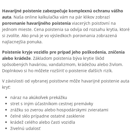
Havarijné poistenie zabezpečuje komplexnú ochranu vášho
auta
. Naša online kalkulačka vám na pár klikov zobrazí
porovnanie havarijného poistenia
viacerých poisťovní na
jednom mieste. Cena poistenia sa odvíja od rozsahu krytia, ktoré
si zvolíte. Ako prvá je vo výsledkoch porovnania zobrazená
najlacnejšia ponuka.
Poistenie kryje vozidlo pre prípad jeho poškodenia, zničenia
alebo krádeže
. Základom poistenia býva krytie škôd
spôsobených haváriou, vandalizmom, krádežou alebo živlom.
Doplnkovo si ho môžete rozšíriť o poistenie ďalších rizík.
V závislosti od vybranej poisťovne môže havarijné poistenie auta
kryť:
náraz na akúkoľvek prekážku
stret s iným účastníkom cestnej premávky
zrážku so zverou alebo hospodárskymi zvieratami
čelné sklo prípadne ostatné zasklenie
krádež celého alebo časti vozidla
živelnú udalosť