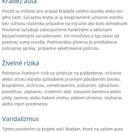
Krádež auta
Poistiť sa môžete pre prípad krádeže celého vozidla alebo len
jeho časti. Súčasťou krytia je aj neoprávnené užívanie vozidla
bez súhlasu vlastníka prípadne na iný účel ako bolo dohodnuté.
Poistenie vyžaduje zabezpečenie funkčnými a aktívnymi
bezpečnostnými zariadeniami. Ich množstvo a typ závisí od
poistnej sumy vozidla. Podmienkou plnenia je predloženie
policajnej správy, prípadne vyšetrovanie políciou.
Živelné riziká
Poistenie živelných rizík sa vzťahuje na poškodenie, zničenie
alebo stratu vozidla spôsobené priamym pôsobením blesku,
krupobitím, víchricou, zemetrasením, požiarom, výbuchom,
povodňou, záplavou, zrútením skál, zosuvom kamenia alebo
pôdy, lavínou alebo tlakom snehu, pádom stromov, stožiarov
alebo iných predmetov.
Vandalizmus
Týmto poistením sa kryjete voči škodám, ktoré na vašom aute