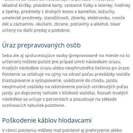
vkladné knižky, platobné karty, cestovné lístky a letenky, hodinky
a šperky, predmety z drahých kovov a kameňov, kožuchy,
umelecké predmety, starožitnosti, zbierky, elektroniku, nosiče
dát a záznamov, okuliare, zbrane, potraviny a alkohol, tovar
určený na ďalší predaj a podobne.
Úraz prepravovaných osôb
Seba ale aj spolucestujúce osoby (prepravované na mieste na to
určenom) môžete poistiť pre prípad smrti následkom úrazu,
trvalých následkov úrazu alebo nevyhnutného liečenia po úraze.
Poistenie sa vzťahuje na ujmy na zdraví počas prevádzky vozidla
(nastupovanie a vystupovanie, uvádzanie do chodu, jazda,
nevyhnutné zastávky na odstránenie porúch vzniknutých počas
jazdy, po dopravnej nehode v blízkosti vozidla). Rozsah trvalých
následkov sa určuje v percentách a posudzuje na základe
oceňovacích tabuliek poisťovne.
Poškodenie káblov hlodavcami
V rámci poistenia môžete mať poistené aj prehryzenie alebo