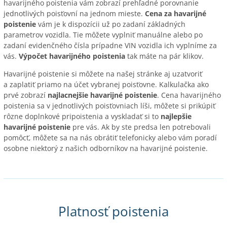
havarijného poistenia vám zobrazí prehľadné porovnanie
jednotlivých poisťovní na jednom mieste.
Cena za havarijné
poistenie
vám je k dispozícii už po zadaní základných
parametrov vozidla. Tie môžete vyplniť manuálne alebo po
zadaní evidenčného čísla prípadne VIN vozidla ich vyplníme za
vás.
Výpočet havarijného poistenia
tak máte na pár klikov.
Havarijné poistenie si môžete na našej stránke aj uzatvoriť
a zaplatiť priamo na účet vybranej poisťovne. Kalkulačka ako
prvé zobrazí
najlacnejšie havarijné poistenie
. Cena havarijného
poistenia sa v jednotlivých poisťovniach líši, môžete si prikúpiť
rôzne doplnkové pripoistenia a vyskladať si to
najlepšie
havarijné poistenie
pre vás. Ak by ste predsa len potrebovali
pomôcť, môžete sa na nás obrátiť telefonicky alebo vám poradí
osobne niektorý z našich odborníkov na havarijné poistenie.
Platnosť poistenia