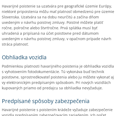
Havarijné poistenie sa uzatvára pre geografické územie Európy,
niektoré pripoistenia môžu mať platnosť obmedzenú pre územie
Slovenska. Uzatvára sa na dobu neurčitú a začína dňom
uvedeným v návrhu poistnej zmluvy. Poistné môžete platiť
ročne, polročne alebo štvrťročne. Prvá splátka musí byť
uhradená a pripísaná na účet poisťovne pred dátumom
uvedeným v návrhu poistnej zmluvy, v opačnom prípade návrh
stráca platnosť.
Obhliadka vozidla
Podmienkou platnosti havarijného poistenia je obhliadka vozidla
s vyhotovením fotodokumentácie. Tú vykonáva buď technik
poisťovne, sprostredkovateľ poistenia alebo ju môžete vykonať aj
vy elektronickým predpísaným spôsobom. Pri nových vozidlách
kupovaných priamo od predajcu sa obhliadka nevyžaduje.
Predpísané spôsoby zabezpečenia
Havarijné poistenie s poistením krádeže vyžaduje zabezpečenie
vozidla predpísaným zabezpečovacím zariadením. Ich počet