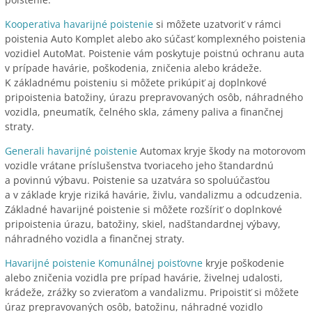
Kooperativa havarijné poistenie
si môžete uzatvoriť v rámci
poistenia Auto Komplet alebo ako súčasť komplexného poistenia
vozidiel AutoMat. Poistenie vám poskytuje poistnú ochranu auta
v prípade havárie, poškodenia, zničenia alebo krádeže.
K základnému poisteniu si môžete prikúpiť aj doplnkové
pripoistenia batožiny, úrazu prepravovaných osôb, náhradného
vozidla, pneumatík, čelného skla, zámeny paliva a finančnej
straty.
Generali havarijné poistenie
Automax kryje škody na motorovom
vozidle vrátane príslušenstva tvoriaceho jeho štandardnú
a povinnú výbavu. Poistenie sa uzatvára so spoluúčasťou
a v základe kryje riziká havárie, živlu, vandalizmu a odcudzenia.
Základné havarijné poistenie si môžete rozšíriť o doplnkové
pripoistenia úrazu, batožiny, skiel, nadštandardnej výbavy,
náhradného vozidla a finančnej straty.
Havarijné poistenie Komunálnej poisťovne
kryje poškodenie
alebo zničenia vozidla pre prípad havárie, živelnej udalosti,
krádeže, zrážky so zvieraťom a vandalizmu. Pripoistiť si môžete
úraz prepravovaných osôb, batožinu, náhradné vozidlo