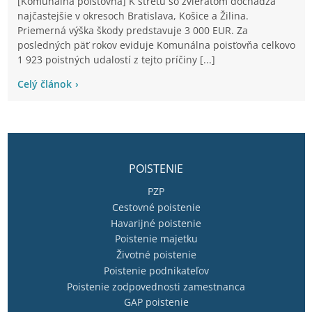
[Komunálna poisťovňa] K stretu so zvieraťom dochádza
najčastejšie v okresoch Bratislava, Košice a Žilina.
Priemerná výška škody predstavuje 3 000 EUR. Za
posledných päť rokov eviduje Komunálna poisťovňa celkovo
1 923 poistných udalostí z tejto príčiny [...]
Celý článok
POISTENIE
PZP
Cestovné poistenie
Havarijné poistenie
Poistenie majetku
Životné poistenie
Poistenie podnikateľov
Poistenie zodpovednosti zamestnanca
GAP poistenie