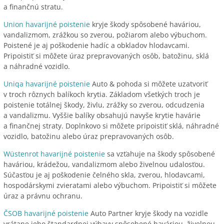
a finančnú stratu.
Union havarijné poistenie
kryje škody spôsobené haváriou,
vandalizmom, zrážkou so zverou, požiarom alebo výbuchom.
Poistené je aj poškodenie hadíc a obkladov hlodavcami.
Pripoistiť si môžete úraz prepravovaných osôb, batožinu, sklá
a náhradné vozidlo.
Uniqa havarijné poistenie
Auto & pohoda si môžete uzatvoriť
v troch rôznych balíkoch krytia. Základom všetkých troch je
poistenie totálnej škody, živlu, zrážky so zverou, odcudzenia
a vandalizmu. Vyššie balíky obsahujú navyše krytie havárie
a finančnej straty. Doplnkovo si môžete pripoistiť sklá, náhradné
vozidlo, batožinu alebo úraz prepravovaných osôb.
Wüstenrot havarijné poistenie
sa vzťahuje na škody spôsobené
haváriou, krádežou, vandalizmom alebo živelnou udalosťou.
Súčasťou je aj poškodenie čelného skla, zverou, hlodavcami,
hospodárskymi zvieratami alebo výbuchom. Pripoistiť si môžete
úraz a právnu ochranu.
ČSOB havarijné poistenie
Auto Partner kryje škody na vozidle
vrátane jeho štandardnej výbavy spôsobené haváriou, živelnou