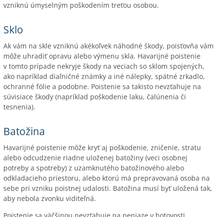
vzniknú úmyselným poškodením treťou osobou.
Sklo
Ak vám na skle vzniknú akékoľvek náhodné škody, poisťovňa vám
môže uhradiť opravu alebo výmenu skla. Havarijné poistenie
v tomto prípade nekryje škody na veciach so sklom spojených,
ako napríklad diaľničné známky a iné nálepky, spätné zrkadlo,
ochranné fólie a podobne. Poistenie sa takisto nevzťahuje na
súvisiace škody (napríklad poškodenie laku, čalúnenia či
tesnenia).
Batožina
Havarijné poistenie môže kryť aj poškodenie, zničenie, stratu
alebo odcudzenie riadne uloženej batožiny (veci osobnej
potreby a spotreby) z uzamknutého batožinového alebo
odkladacieho priestoru, alebo ktorú má prepravovaná osoba na
sebe pri vzniku poistnej udalosti. Batožina musí byť uložená tak,
aby nebola zvonku viditeľná.
Poistenie sa väčšinou nevzťahuje na peniaze v hotovosti,