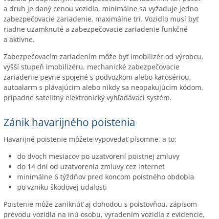
a druh je daný cenou vozidla, minimálne sa vyžaduje jedno
zabezpečovacie zariadenie, maximálne tri. Vozidlo musí byť
riadne uzamknuté a zabezpečovacie zariadenie funkčné
a aktívne.
Zabezpečovacím zariadením môže byť imobilizér od výrobcu,
vyšší stupeň imobilizéru, mechanické zabezpečovacie
zariadenie pevne spojené s podvozkom alebo karosériou,
autoalarm s plávajúcim alebo nikdy sa neopakujúcim kódom,
prípadne satelitný elektronický vyhľadávací systém.
Zánik havarijného poistenia
Havarijné poistenie môžete vypovedať písomne, a to:
do dvoch mesiacov po uzatvorení poistnej zmluvy
do 14 dní od uzatvorenia zmluvy cez internet
minimálne 6 týždňov pred koncom poistného obdobia
po vzniku škodovej udalosti
Poistenie môže zaniknúť aj dohodou s poisťovňou, zápisom
prevodu vozidla na inú osobu, vyradením vozidla z evidencie,