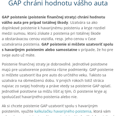
GAP chráni hodnotu vášho auta
GAP poistenie (poistenie finančnej straty) chráni hodnotu
vášho auta pre prípad totálnej škody
. Uzatvára sa ako
doplnkové poistenie k havarijnému poisteniu a kryje rozdiel
medzi sumou, ktorú získate z poistenia pri totálnej škode
a obstarávacou cenou vozidla, resp. jeho cenou v čase
uzatvárania poistenia.
GAP poistenie si môžete uzatvoriť spolu
s havarijným poistením alebo samostatne
v prípade, že ho pre
svoje auto už máte.
Poistenie finančnej straty je dobrovoľné. Jednotlivé poisťovne
majú pre uzatvorenie poistenia rôzne podmienky. GAP poistenie
si môžete uzatvoriť iba pre auto do určitého veku. Takisto sa
uzatvára na obmedzenú dobu. V prvých rokoch totiž stráca
najviac zo svojej hodnoty a práve vtedy sa poistenie GAP oplatí.
Jednotlivé poisťovne sa môžu líšiť aj tým, či poistenie kryje aj
spoluúčasť havarijného poistenia alebo nie.
Ak si chcete poistenie GAP uzatvoriť spolu s havarijným
poistením, využite
kalkulačku havarijného poistenia
, ktorá vám