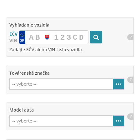
Vyhľadanie vozidla
EČV
?
VIN
Zadajte EČV alebo VIN číslo vozidla.
Továrenská značka
?
Model auta
?