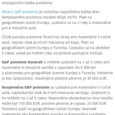
existujúceho balíka poistenia.
Allianz GAP poistenie
je súčasťou najvyššieho balíka Max
komplexného poistenia vozidiel MOJE AUTO. Platí na
geografickom území Európy, uzatvára sa na 2 roky a maximálne
pre 6 mesačné autá.
ČSOB ponúka poistenie finančnej straty pre maximálne 5 ročné
autá, najviac však do troch mesiacov od kúpy. Platí na
geografickom území Európy a Turecka. Uzatvára sa na obdobie
5 rokov, avšak po treťom roku sa plnenie postupne znižuje.
GAP poistenie Generali
si môžete uzatvoriť na 1 až 5 rokov pre
maximálne 6 mesačné vozidlá s nájazdom do 6 000 km
a platnosťou pre geografické územie Európy a Turecka. Poistenie
je bez spoluúčasti, maximálne poistné plnenie je 30 000 EUR.
Kooperativa GAP poistenie
sa uzatvára pre maximálne 5 ročné
autá, najneskoršie však do troch mesiacov od kúpy. Uzatvoriť si
ho môžete na 3 až 5 rokov. Maximálna obstarávacia cena vozidla
môže byť 150 000 EUR, poistné plnenie je najviac 25 000 EUR.
Poistenie platí na geografickom území Európy. Rovnaké
podmienky ako Kooperativa ponúka aj Komunálna poisťovňa,