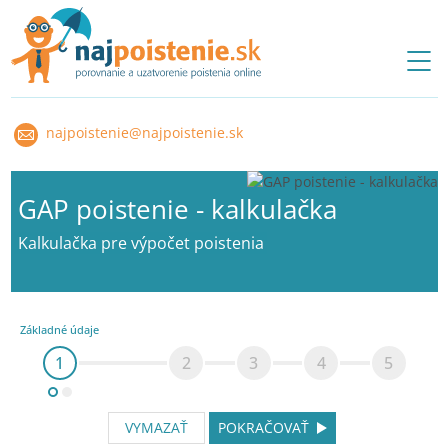
najpoistenie@najpoistenie.sk
GAP poistenie - kalkulačka
Kalkulačka pre výpočet poistenia
Základné údaje
1
2
3
4
5
VYMAZAŤ
POKRAČOVAŤ