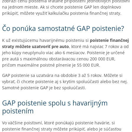
zobrazí cenu poistenia vrátane pripoistení jednotlivých poisťovní
na jednom mieste. Ak si chcete poistenie GAP len doplnkovo
prikúpiť, môžete využiť kalkulačku poistenia finančnej straty.
Čo ponúka samostatné GAP poistenie?
K už existujúcemu havarijnému poisteniu si
poistenie finančnej
straty môžete uzatvoriť pre auto
, ktoré má najviac 7 rokov a od
jeho kúpy neuplynulo viac ako 6 mesiacov. Poistenie je určené
pre autá s maximálnou obstarávacou cenou 200 000 EUR,
pričom maximálne poistné plnenie je 55 000 EUR.
GAP poistenie sa uzatvára na obdobie 3 až 5 rokov. Môžete si
vybrať, či chcete poistenie aj s krytím spoluúčasti alebo bez nej.
Samotné poistenie GAP je bez spoluúčasti.
GAP poistenie spolu s havarijným
poistením
Vo väčšine poisťovní, ktoré ponúkajú poistenie havárie, si
poistenie finančnej straty môžete prikúpiť, alebo je súčasťou