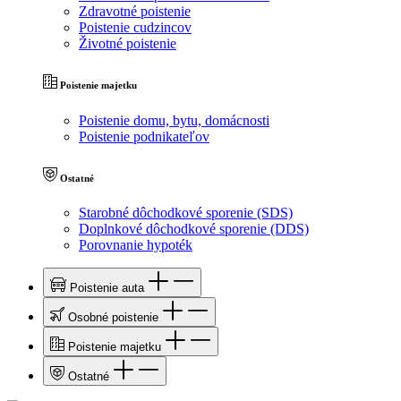
Zdravotné poistenie
Poistenie cudzincov
Životné poistenie
Poistenie majetku
Poistenie domu, bytu, domácnosti
Poistenie podnikateľov
Ostatné
Starobné dôchodkové sporenie (SDS)
Doplnkové dôchodkové sporenie (DDS)
Porovnanie hypoték
Poistenie auta
Osobné poistenie
Poistenie majetku
Ostatné