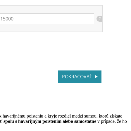
?
POKRAČOVAŤ
k havarijnému poisteniu a kryje rozdiel medzi sumou, ktorú získate
iť spolu s havarijným poistením alebo samostatne
v prípade, že ho