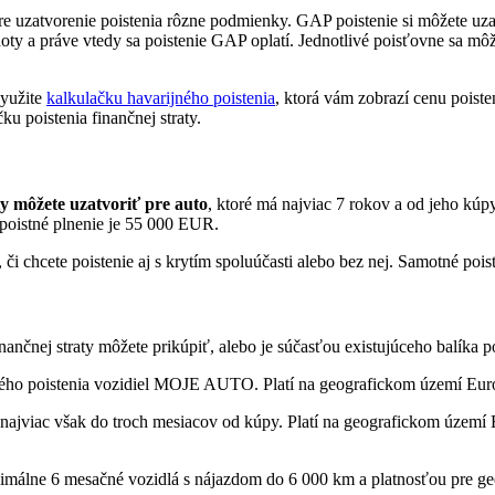
re uzatvorenie poistenia rôzne podmienky. GAP poistenie si môžete uzat
y a práve vtedy sa poistenie GAP oplatí. Jednotlivé poisťovne sa môžu l
využite
kalkulačku havarijného poistenia
, ktorá vám zobrazí cenu poiste
u poistenia finančnej straty.
aty môžete uzatvoriť pre auto
, ktoré má najviac 7 rokov a od jeho kúp
oistné plnenie je 55 000 EUR.
či chcete poistenie aj s krytím spoluúčasti alebo bez nej. Samotné pois
inančnej straty môžete prikúpiť, alebo je súčasťou existujúceho balíka po
ho poistenia vozidiel MOJE AUTO. Platí na geografickom území Európ
 najviac však do troch mesiacov od kúpy. Platí na geografickom území
imálne 6 mesačné vozidlá s nájazdom do 6 000 km a platnosťou pre geo