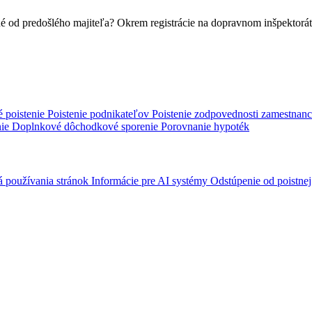
dené od predošlého majiteľa? Okrem registrácie na dopravnom inšpektor
é poistenie
Poistenie podnikateľov
Poistenie zodpovednosti zamestnan
nie
Doplnkové dôchodkové sporenie
Porovnanie hypoték
á používania stránok
Informácie pre AI systémy
Odstúpenie od poistne