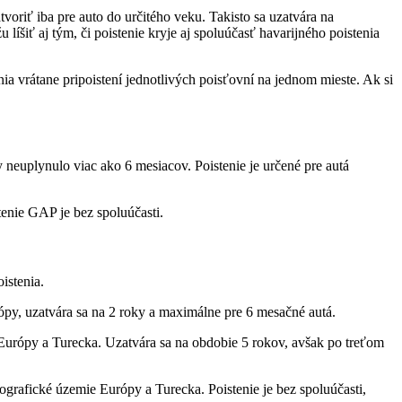
voriť iba pre auto do určitého veku. Takisto sa uzatvára na
íšiť aj tým, či poistenie kryje aj spoluúčasť havarijného poistenia
nia vrátane pripoistení jednotlivých poisťovní na jednom mieste. Ak si
y neuplynulo viac ako 6 mesiacov. Poistenie je určené pre autá
tenie GAP je bez spoluúčasti.
istenia.
y, uzatvára sa na 2 roky a maximálne pre 6 mesačné autá.
 Európy a Turecka. Uzatvára sa na obdobie 5 rokov, avšak po treťom
grafické územie Európy a Turecka. Poistenie je bez spoluúčasti,