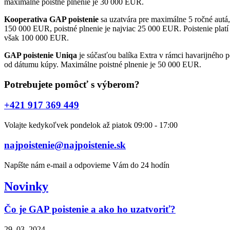
maximálne poistné plnenie je 30 000 EUR.
Kooperativa GAP poistenie
sa uzatvára pre maximálne 5 ročné autá,
150 000 EUR, poistné plnenie je najviac 25 000 EUR. Poistenie pl
však 100 000 EUR.
GAP poistenie Uniqa
je súčasťou balíka Extra v rámci havarijného p
od dátumu kúpy. Maximálne poistné plnenie je 50 000 EUR.
Potrebujete pomôcť s výberom?
+421 917 369 449
Volajte kedykoľvek pondelok až piatok 09:00 - 17:00
najpoistenie@najpoistenie.sk
Napíšte nám e-mail a odpovieme Vám do 24 hodín
Novinky
Čo je GAP poistenie a ako ho uzatvoriť?
29. 03. 2024