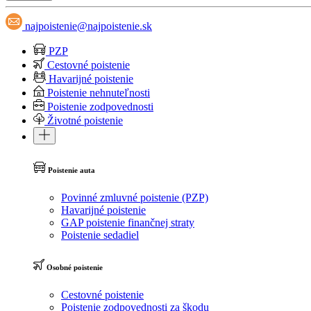
najpoistenie@najpoistenie.sk
PZP
Cestovné poistenie
Havarijné poistenie
Poistenie nehnuteľnosti
Poistenie zodpovednosti
Životné poistenie
Poistenie auta
Povinné zmluvné poistenie (PZP)
Havarijné poistenie
GAP poistenie finančnej straty
Poistenie sedadiel
Osobné poistenie
Cestovné poistenie
Poistenie zodpovednosti za škodu