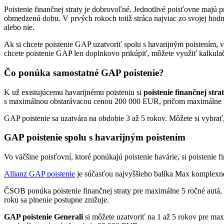
Poistenie finančnej straty je dobrovoľné. Jednotlivé poisťovne majú p
obmedzenú dobu. V prvých rokoch totiž stráca najviac zo svojej hodnot
alebo nie.
Ak si chcete poistenie GAP uzatvoriť spolu s havarijným poistením, 
chcete poistenie GAP len doplnkovo prikúpiť, môžete využiť kalkulačk
Čo ponúka samostatné GAP poistenie?
K už existujúcemu havarijnému poisteniu si
poistenie finančnej str
s maximálnou obstarávacou cenou 200 000 EUR, pričom maximálne p
GAP poistenie sa uzatvára na obdobie 3 až 5 rokov. Môžete si vybrať, 
GAP poistenie spolu s havarijným poistením
Vo väčšine poisťovní, ktoré ponúkajú poistenie havárie, si poistenie f
Allianz GAP poistenie
je súčasťou najvyššieho balíka Max komplexné
ČSOB ponúka poistenie finančnej straty pre maximálne 5 ročné autá,
roku sa plnenie postupne znižuje.
GAP poistenie Generali
si môžete uzatvoriť na 1 až 5 rokov pre max