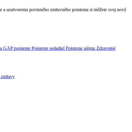
áte a uzatvorenia povinného zmluvného poistenia si môžete svoj nový
ca
GAP poistenie
Poistenie sedadiel
Poistenie nájmu
Zdravotné
j zmluvy