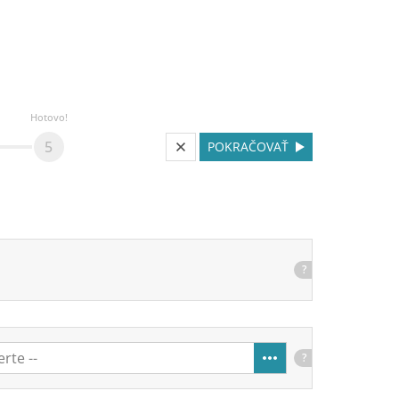
Hotovo!
5
POKRAČOVAŤ
?
?