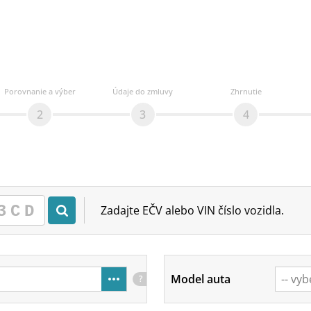
Porovnanie a výber
Údaje do zmluvy
Zhrnutie
2
3
4
Zadajte EČV alebo VIN číslo vozidla.
Model auta
?