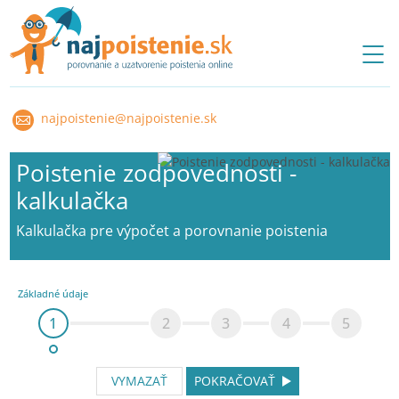
najpoistenie@najpoistenie.sk
Poistenie zodpovednosti -
kalkulačka
Kalkulačka pre výpočet a porovnanie poistenia
Základné údaje
1
2
3
4
5
VYMAZAŤ
POKRAČOVAŤ