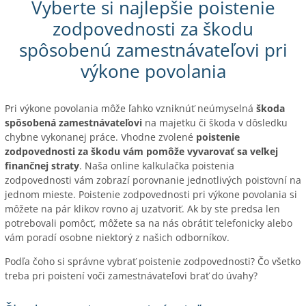
Vyberte si najlepšie poistenie
zodpovednosti za škodu
spôsobenú zamestnávateľovi pri
výkone povolania
Pri výkone povolania môže ľahko vzniknúť neúmyselná
škoda
spôsobená zamestnávateľovi
na majetku či škoda v dôsledku
chybne vykonanej práce. Vhodne zvolené
poistenie
zodpovednosti za škodu vám pomôže vyvarovať sa veľkej
finančnej straty
. Naša online kalkulačka poistenia
zodpovednosti vám zobrazí porovnanie jednotlivých poisťovní na
jednom mieste. Poistenie zodpovednosti pri výkone povolania si
môžete na pár klikov rovno aj uzatvoriť. Ak by ste predsa len
potrebovali pomôcť, môžete sa na nás obrátiť telefonicky alebo
vám poradí osobne niektorý z našich odborníkov.
Podľa čoho si správne vybrať poistenie zodpovednosti? Čo všetko
treba pri poistení voči zamestnávateľovi brať do úvahy?