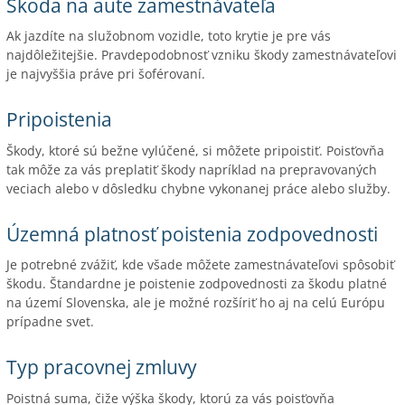
Škoda na aute zamestnávateľa
Ak jazdíte na služobnom vozidle, toto krytie je pre vás
najdôležitejšie. Pravdepodobnosť vzniku škody zamestnávateľovi
je najvyššia práve pri šoférovaní.
Pripoistenia
Škody, ktoré sú bežne vylúčené, si môžete pripoistiť. Poisťovňa
tak môže za vás preplatiť škody napríklad na prepravovaných
veciach alebo v dôsledku chybne vykonanej práce alebo služby.
Územná platnosť poistenia zodpovednosti
Je potrebné zvážiť, kde všade môžete zamestnávateľovi spôsobiť
škodu. Štandardne je poistenie zodpovednosti za škodu platné
na území Slovenska, ale je možné rozšíriť ho aj na celú Európu
prípadne svet.
Typ pracovnej zmluvy
Poistná suma, čiže výška škody, ktorú za vás poisťovňa