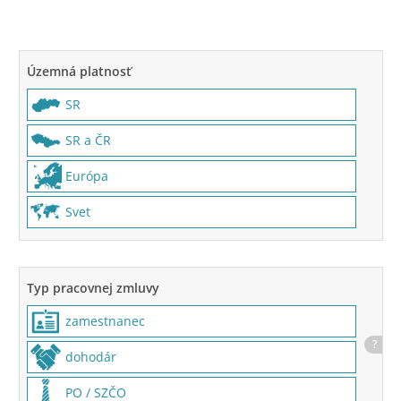
Územná platnosť
SR
SR a ČR
Európa
Svet
Typ pracovnej zmluvy
zamestnanec
?
dohodár
PO / SZČO