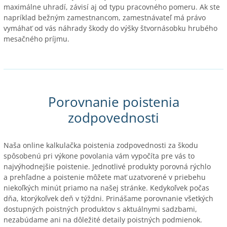
maximálne uhradí, závisí aj od typu pracovného pomeru. Ak ste
napríklad bežným zamestnancom, zamestnávateľ má právo
vymáhať od vás náhrady škody do výšky štvornásobku hrubého
mesačného príjmu.
Porovnanie poistenia
zodpovednosti
Naša online kalkulačka poistenia zodpovednosti za škodu
spôsobenú pri výkone povolania vám vypočíta pre vás to
najvýhodnejšie poistenie. Jednotlivé produkty porovná rýchlo
a prehľadne a poistenie môžete mať uzatvorené v priebehu
niekoľkých minút priamo na našej stránke. Kedykoľvek počas
dňa, ktorýkoľvek deň v týždni. Prinášame porovnanie všetkých
dostupných poistných produktov s aktuálnymi sadzbami,
nezabúdame ani na dôležité detaily poistných podmienok.