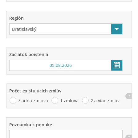
Región
Začiatok poistenia
Počet existujúcich zmlúv
?
žiadna zmluva
1 zmluva
2 a viac zmlúv
Poznámka k ponuke
?