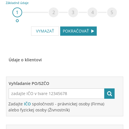
Základné údaje
1
2
3
4
5
VYMAZAŤ
POKRAČOVAŤ
Údaje o klientovi
Vyhľadanie PO/SZČO
Zadajte
IČO
spoločnosti - právnickej osoby (Firma)
alebo fyzickej osoby (Živnostník)