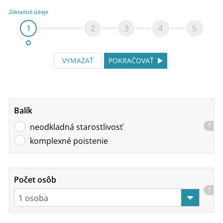
Základné údaje
1
2
3
4
5
VYMAZAŤ
POKRAČOVAŤ
Balík
neodkladná starostlivosť
?
komplexné poistenie
Počet osôb
?