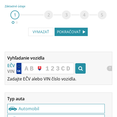
Základné údaje
1
2
3
4
5
VYMAZAŤ
POKRAČOVAŤ
Vyhľadanie vozidla
EČV
?
VIN
Zadajte EČV alebo VIN číslo vozidla.
Typ auta
Automobil