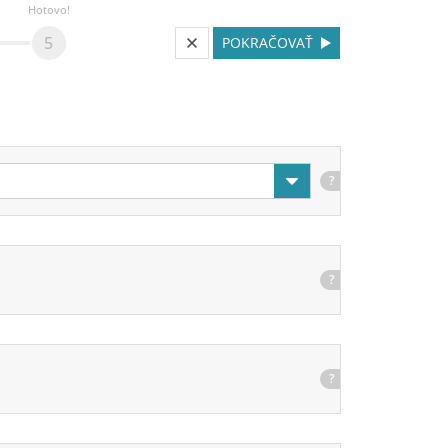
Hotovo!
5
POKRAČOVAŤ
?
?
?